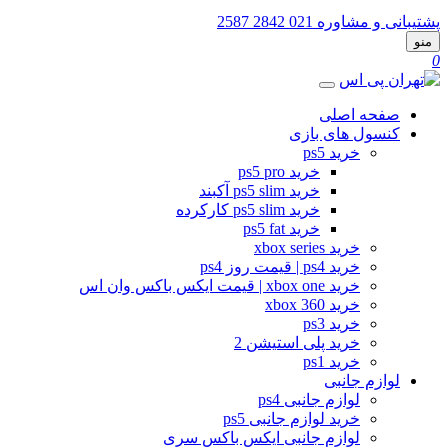
پشتیبانی و مشاوره
021 2842 2587
منو
0
صفحه اصلی
کنسول های بازی
خرید ps5
خرید ps5 pro
خرید ps5 slim آکبند
خرید ps5 slim کارکرده
خرید ps5 fat
خرید xbox series
خرید ps4 | قیمت روز ps4
خرید xbox one | قیمت ایکس باکس وان اس
خرید xbox 360
خرید ps3
خرید پلی استیشن 2
خرید ps1
لوازم جانبی
لوازم جانبی ps4
خرید لوازم جانبی ps5
لوازم جانبی ایکس باکس سری