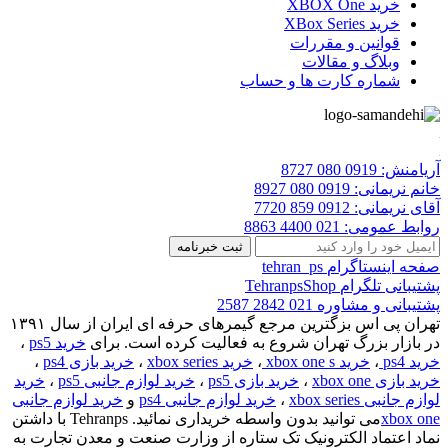
خرید XBOX One
خرید XBox Series
قوانین و مقررات
وبلاگ و مقالات
شماره کارت ها و حساب
آریامنش:
0919 080 8727
خانم نریمانی:
0919 080 8927
آقای نریمانی:
0912 859 7720
روابط عمومی:
021 4400 8863
صفحه اینستاگرام
tehran_ps
پشتیبانی تلگرام
TehranpsShop
پشتیبانی و مشاوره
021 2842 2587
تهران پی اس بزگترین مرجع گیمرهای حرفه ای ایران از سال ۱۳۹۱
در بازار بزرگ تهران شروع به فعالیت کرده است. برای
خرید ps5
،
خرید ps4
،
خرید xbox one s
،
خرید xbox series
،
خرید بازی ps4
،
خرید بازی xbox one
،
خرید بازی ps5
،
خرید لوازم جانبی ps5
،
خرید
لوازم جانبی xbox series
،
خرید لوازم جانبی ps4
و
خرید لوازم جانبی
xbox one
می توانید بدون واسطه خریداری نمائید. Tehranps با داشتن
نماد اعتماد الکترونیک تک ستاره از وزارت صنعت و معدن تجارت به