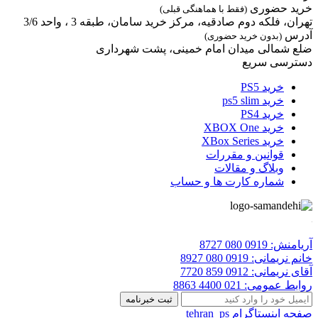
خرید حضوری
(فقط با هماهنگی قبلی)
تهران، فلکه دوم صادقیه، مرکز خرید سامان، طبقه 3 ، واحد 3/6
آدرس
(بدون خرید حضوری)
ضلع شمالی میدان امام خمینی، پشت شهرداری
دسترسی سریع
خرید PS5
خرید ps5 slim
خرید PS4
خرید XBOX One
خرید XBox Series
قوانین و مقررات
وبلاگ و مقالات
شماره کارت ها و حساب
آریامنش:
0919 080 8727
خانم نریمانی:
0919 080 8927
آقای نریمانی:
0912 859 7720
روابط عمومی:
021 4400 8863
صفحه اینستاگرام
tehran_ps