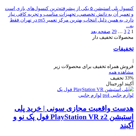
کنسول پلی استیشن ۵ یکی از پیشرفته‌ترین کنسول‌های بازی است
و تعمیر آن به دانش تخصصی، تجهیزات مناسب و تجربه کافی نیاز
دارد. به همین دلیل انتخاب بهترین مرکز تعمیر ps5 در تهران فقط
به...
1
2
3
…
29
صفحه بعد
محصولات تخفیف دار
تخفیفات
|
فروش همراه تخفیف برای محصولات زیر
مشاهده همه
33% تخفیف
آکبند
اورجینال
لوازم جانبی ps4
لوازم جانبی
هدست واقعیت مجازی سونی | خرید پلی
استیشن PlayStation VR z2 فول پک نو و
آکبند