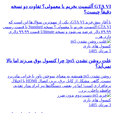
GTA VI آلتیمیت بخریم یا معمولی؟ تفاوت دو نسخه
دقیقاً چیست؟
با آغاز پیش‌خرید GTA VI، یکی از مهم‌ترین سؤال‌ها این است که
GTA VI آلتیمیت بخریم یا معمولی؟ نسخه Standard با قیمت رسمی
۷۹.۹۹ دلار عرضه می‌شود و نسخه Ultimate قیمت ۹۹.۹۹ دلاری
دارد. هر...
کنسول های بازی
5 مرداد, 1405
علت روشن نشدن ps5؛ چرا کنسول بوق می‌زند اما بالا
نمی‌آید؟
روشن نشدن ps5 همیشه به معنای سوختن پاور یا خرابی مادربرد
نیست. گاهی مشکل از کابل برق، پریز، اتصال HDMI یا اختلال
نرم‌افزاری است؛ اما در بعضی دستگاه‌ها نیز ایراد مدار تغذیه،
حافظه داخلی، برد...
کنسول های بازی
3 مرداد, 1405