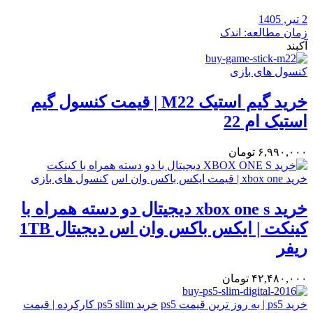
2 تیر, 1405
زمان مطالعه: اندک
آکبند
کنسول های بازی
خرید گیم استیک M22 | قیمت کنسول گیم
استیک ام 22
۶,۹۹۰,۰۰۰
تومان
خرید xbox one | قیمت ایکس باکس وان اس
کنسول های بازی
خرید xbox one s دیجیتال دو دسته همراه با
کینکت | ایکس باکس وان اس دیجیتال 1TB
ریفر
۴۲,۴۸۰,۰۰۰
تومان
خرید ps5 | به روز ترین قیمت ps5
خرید ps5 slim کارکرده | قیمت