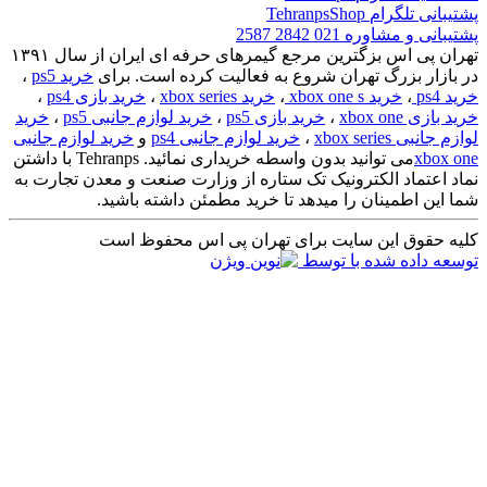
پشتیبانی تلگرام
TehranpsShop
پشتیبانی و مشاوره
021 2842 2587
تهران پی اس بزگترین مرجع گیمرهای حرفه ای ایران از سال ۱۳۹۱
در بازار بزرگ تهران شروع به فعالیت کرده است. برای
خرید ps5
،
خرید ps4
،
خرید xbox one s
،
خرید xbox series
،
خرید بازی ps4
،
خرید بازی xbox one
،
خرید بازی ps5
،
خرید لوازم جانبی ps5
،
خرید
لوازم جانبی xbox series
،
خرید لوازم جانبی ps4
و
خرید لوازم جانبی
xbox one
می توانید بدون واسطه خریداری نمائید. Tehranps با داشتن
نماد اعتماد الکترونیک تک ستاره از وزارت صنعت و معدن تجارت به
شما این اطمینان را میدهد تا خرید مطمئن داشته باشید.
کلیه حقوق این سایت برای تهران پی اس محفوظ است
توسعه داده شده با
توسط