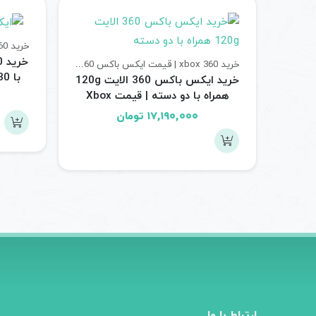
خرید xbox 360 | قیمت ایکس باکس 360
کنسول های بازی
خرید ایکس باکس 360 الایت 120g
همراه با دو دسته | قیمت Xbox
360 Elite دو دسته ریفر
۱۷,۱۹۰,۰۰۰
تومان
ارتباط با ما