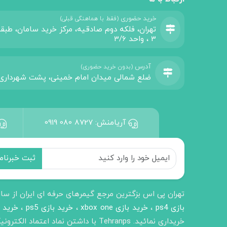
خرید حضوری
(فقط با هماهنگی قبلی)
تهران، فلکه دوم صادقیه، مرکز خرید سامان، طبق
3 ، واحد 3/6
آدرس
(بدون خرید حضوری)
ضلع شمالی میدان امام خمینی، پشت شهرداری
آریامنش:
0919 080 8727
تهران پی اس بزگترین مرجع گیمرهای حرفه ای ایران از سال ۱۳۹۱ در بازار بزرگ تهران شروع به فعالیت کرده است. ب
بازی ps4
،
خرید بازی xbox one
،
خرید بازی ps5
،
خرید لو
خریداری نمائید. Tehranps با داشتن نماد اعتماد الکترونیک تک ستاره از وزارت صنعت و معدن تجارت به شما این اطمینان را میدهد تا خرید مطمئن داشته باشید.