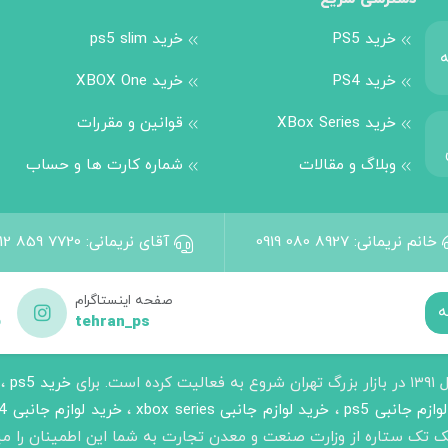
خرید PS5
خرید ps5 slim
ه
خرید PS4
خرید XBOX One
خرید XBox Series
قوانین و مقررات
وبلاگ و مقالات
شماره کارت ها و حساب
خانم نریمانی:
0919 080 8927
آقای نریمانی:
912 859 7720
صفحه اینستاگرام
p
tehran_ps
رای
خرید ps5
،
ازم جانبی ps5
،
خرید لوازم جانبی xbox series
،
خرید لوازم جانبی ps4