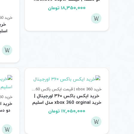
Slim 250GB دو دسته ریفر
۱۸,۳۵۰,۰۰۰
تومان
خرید xbox 360 | قیمت ایکس باکس 360
کنسول های بازی
خرید ایکس باکس ۳۶۰ اورجینال |
خرید xbox 360 orginal مدل اسلیم
250 گیگ ریفر
۱۷,۰۵۰,۰۰۰
تومان
 250G