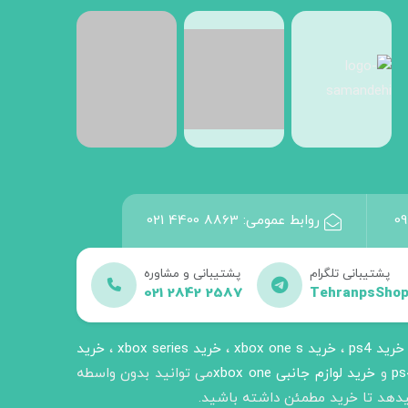
0
روابط عمومی:
021 4400 8863
پشتیبانی تلگرام
پشتیبانی و مشاوره
021 2842 2587
TehranpsSho
خرید ps4
،
خرید xbox one s
،
خرید xbox series
،
خرید
و
خرید لوازم جانبی xbox one
می توانید بدون واسطه