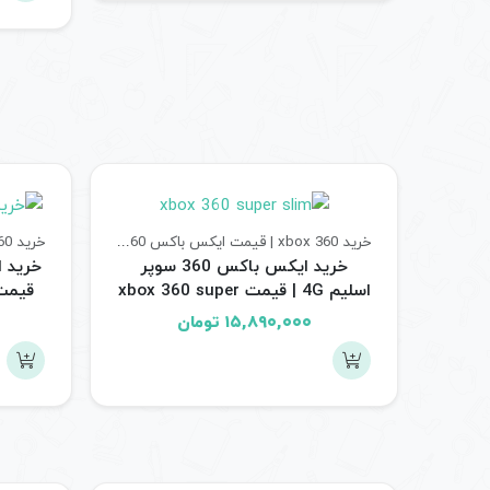
خرید xbox 360 | قیمت ایکس باکس 360
کنسول های بازی
خرید ایکس باکس 360 سوپر
اسلیم 4G | قیمت xbox 360 super
slim 4G ریفر
۱۵,۸۹۰,۰۰۰
تومان