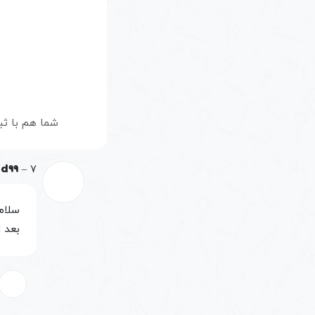
شما هم با ثب
7 فروردین, 1401
–
nd99
سلام
بعد 