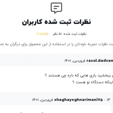
محصول شرکت م
نظرات ثبت شده کاربران
ارتقاء یافته آن را یعنی ایکس ب
۳۶۰ سوپر اسلیم حتی از
نظرات ثبت شده: 51 نظر
عمل‌کرد سخت افزاری آن نداشته و برعکس از نظر قدرت کارایی ب
نمره
4.59
از 5
ت نظرات تجربه خودتان را در استفاده از این محصول برای دیگران به نم
خرید ایکس باکس ۳۶۰ سوپر اسلیم
rasol.dadva
است، بلکه به دلیل دریافت خدمات
نصب بازی
و بهره‌مندی از د
بسیار مناسب بهره‌مند شد.
 ببخشید بازی هایی که داره چی هستند ؟
اینکه دستگاه نو هست ؟
14 فروردین, 1401
–
shaghayeghnarimani75