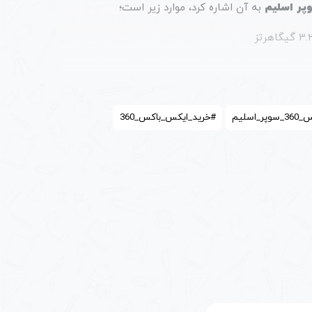
slim
به آن اشاره کرد، موارد زیر است؛
250G
جیتگ
ریفر
عدد
اسلیم
#خرید_ایکس_باکس_360