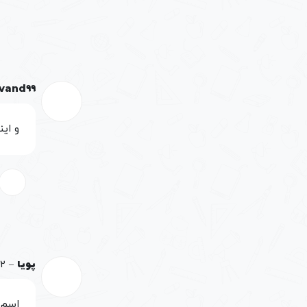
vand99
و اینکه آیا با
پویا
–
22 فرورد
اسم 