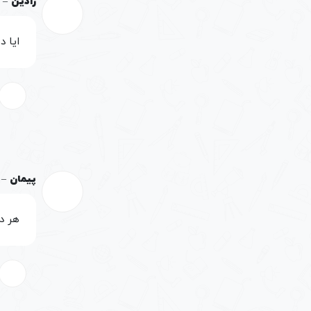
رادین
–
ایا 
پیمان
–
هر د