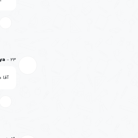
23 فروردین, 1401
–
ya
آقا 