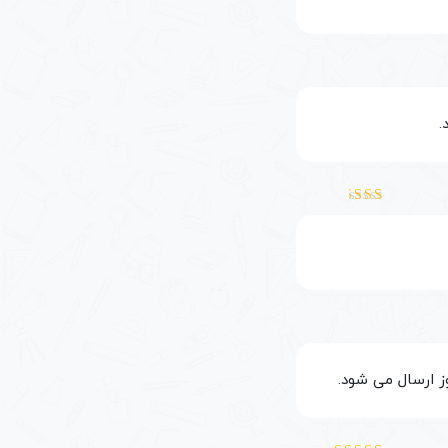
.
نمره
2
از
5