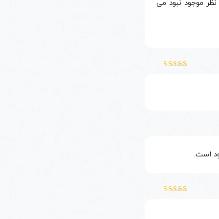
نظر موجود نبود می
نمره
5
از 5
نمره
5
از 5