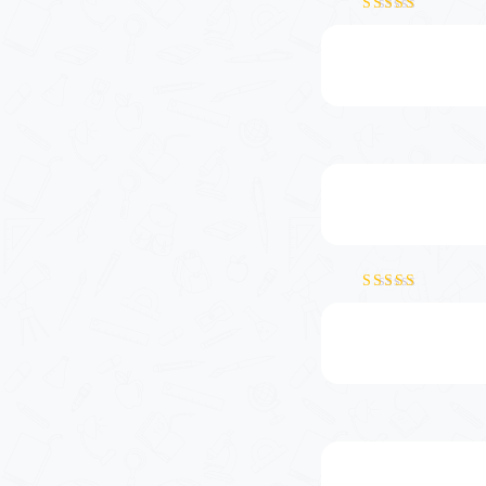
نمره
5
از 5
نمره
5
از 5