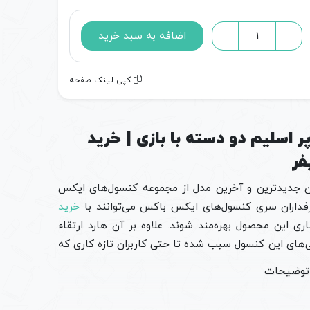
خرید
اضافه به سبد خرید
ایکس
باکس
کپی لینک صفحه
۳۶۰
سوپر
اسلیم
رسی خرید ایکس باکس ۳۶۰ سوپر اسلیم دو دسته با بازی | خرید
دو
دسته
با
بازی به عنوان جدیدترین و آخرین مدل از مجموعه کنسول‌های ایکس
بازی
خرید
|
ری این محصول بهره‌مند شوند. علاوه بر آن هارد ارتقاء
خرید
یژگی‌های این کنسول سبب شده تا حتی کاربران تازه کاری که
xbox
360
super