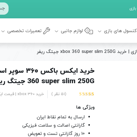
بازی
کنسول های بازی
لوازم جانبی
تعمیرات تخصصی
360 super slim 250G جیتگ ریفر
(
51
نظر )
خرید xbox 360 | قیمت ایکس باکس 360
51
امتیاز
4.59
از 5
ویژگی ها
امتیاز
مشتری
ارسال به تمام نقاط ایران
گارانتی اصالت و سلامت فیزیکی
10 روز گارانتی تست و تعویض