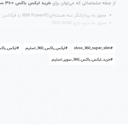
از جمله مشخصاتی که می‌توان برای
خرید ایکس باکس ۳۶۰ سوپر اسلیم
مجهز به پردازشگر سه هسته‌ایIBM PowerPC با فرکانس ۳.۲ گیگاهرتز
مجهز به درایو بازی DVD-ROM
مجهز به پردازشگر گرافیکی Xenos با فرکانس ۵۰۰ مگاهرتز
دارای حافظه رم با ظرفیت ۵۱۲ مگابایت
دارای هارد دیسک با ظرفیت ۲۵۰ گیگابایت
#xbox_360_super_slim
#ایکس_باکس_360_اسلیم
#ایکس_باکس_360_سوپر_
دارای دسته بازی بی سیم
#خرید_ایکس_باکس_360_سوپر_اسلیم
پورت های ایکس باکس ۳۶۰
پورت USB
پورت کینکت
پورت Ethernet
درگاه HDMI
درگاه TOSLINK
درگاه AV
قیمت ایکس باکس ۳۶۰ سوپر اسلیم