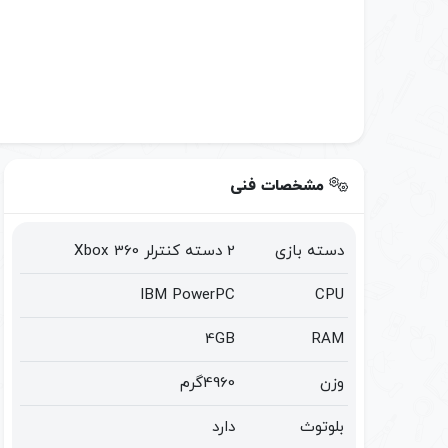
مشخصات فنی
دسته بازی
2 دسته کنترلر Xbox 360
IBM PowerPC
CPU
4GB
RAM
وزن
4960گرم
بلوتوث
دارد