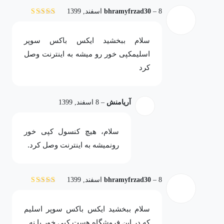
8 اسفند, 1399
–
bhramyfrzad30
نمره
5
از 5
سلام ببخشید ایکس باکس سوپر
اسلیمکپی خور رو میشه به اینترنت وصل
کرد
آریامنش
–
8 اسفند, 1399
سلام، هیچ کنسول کپی خور‌
رو‌نمیشه به اینترنت وصل کرد.
8 اسفند, 1399
–
bhramyfrzad30
نمره
5
از 5
سلام ببخشید ایکس باکس سوپر اسلیم
که در این فروشگاه هست کپی خور یا نه