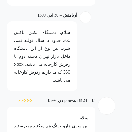
آریامنش
–
30 آذر, 1399
سلام. دستگاه ایکس باکس
360 حدود 6 سال تولید نمی
شود. هر نوع از این دستگاه
داخل بازار تهران دسته دوم یا
رفرش کارخانه می باشد. xbox
360 که ما داریم رفرش کارخانه
می باشد.
15 دی, 1399
–
pouya.h8124
نمره
5
از 5
سلام
این سری هارو جیتگ هم میکنید میفرستید