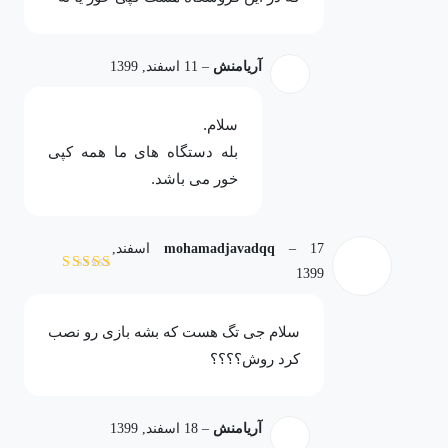
آریامنش
–
11 اسفند, 1399
سلام.
بله دستگاه های ما همه کپی
خور می باشد.
–
mohamadjavadqq
17 اسفند,
1399
نمره
5
از 5
سلام جی تگ هست که بشه بازی رو نصب
کرد روش؟؟؟؟
آریامنش
–
18 اسفند, 1399