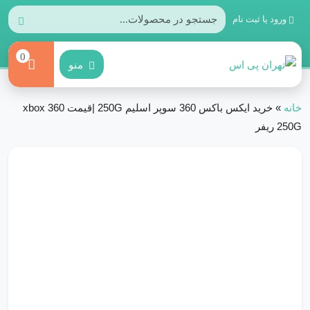
ورود یا ثبت نام
0
منو
خانه
»
خرید ایکس باکس 360 سوپر اسلیم 250G |قیمت xbox 360
250G ریفر