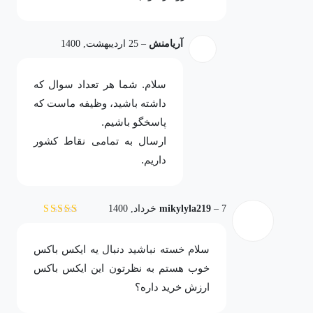
آریامنش
–
25 اردیبهشت, 1400
سلام. شما هر تعداد سوال که
داشته باشید، وظیفه ماست که
پاسخگو باشیم.
ارسال به تمامی نقاط کشور
داریم.
7 خرداد, 1400
–
mikylyla219
نمره
5
از 5
سلام خسته نباشید دنبال یه ایکس باکس
خوب هستم به نظرتون این ایکس باکس
ارزش خرید داره؟