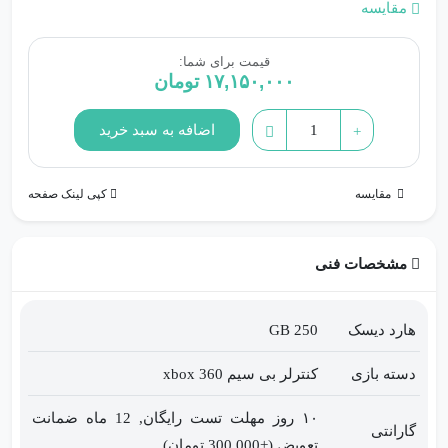
مقایسه
قیمت برای شما:
۱۷,۱۵۰,۰۰۰
تومان
خرید
اضافه به سبد خرید
ایکس
باکس
مقایسه
کپی لینک صفحه
360
سوپر
اسلیم
مشخصات فنی
250G
|
هارد دیسک
250 GB
قیمت
xbox
دسته بازی
کنترلر بی سیم xbox 360
360
۱۰ روز مهلت تست رایگان, 12 ماه ضمانت
250G
گارانتی
تعویض (+300,000 تومان)
ریفر