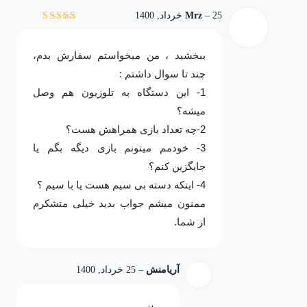
25 خرداد, 1400
–
Mrz
نمره
5
از 5
ببخشید ، من میخواستم سفارش بدم،
چند تا سوال داشتم :
1- این دستگاه به تلوزیون هم وصل
میشه؟
2-چه تعداد بازی همراهش هست؟
3- خودمم میتونم بازی دیگه بگم یا
جایگزین کنم؟
4- اینکه دسته بی سیم هست یا با سیم ؟
ممنون میشم جواب بدید خیلی متشکرم
از شما.
آریامنش
–
25 خرداد, 1400