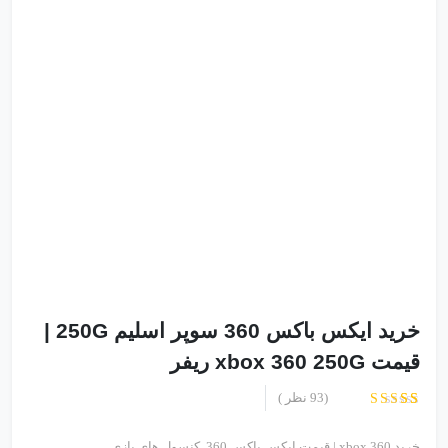
خرید ایکس باکس 360 سوپر اسلیم 250G |
قیمت xbox 360 250G ریفر
(
93
نظر )
93
امتیاز
4.76
از 5 امتیاز
خرید xbox 360 | قیمت ایکس باکس 360
,
کنسول های بازی
مشتری