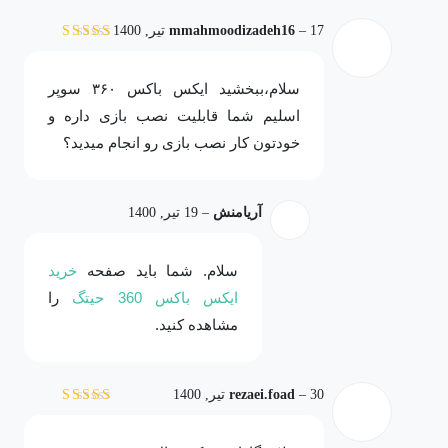
17 تیر, 1400
–
mmahmoodizadeh16
نمره
5
از 5
سلام،ببخشید ایکس باکس ۳۶۰ سوپر
اسلیم شما قابلیت نصب بازی داره و
خودتون کار نصب بازی رو انجام میدید؟
آریامنش
–
19 تیر, 1400
سلام. شما باید صفحه
خرید
ایکس باکس 360 حیتگ
را
مشاهده کنید.
30 تیر, 1400
–
rezaei.foad
نمره
5
از 5