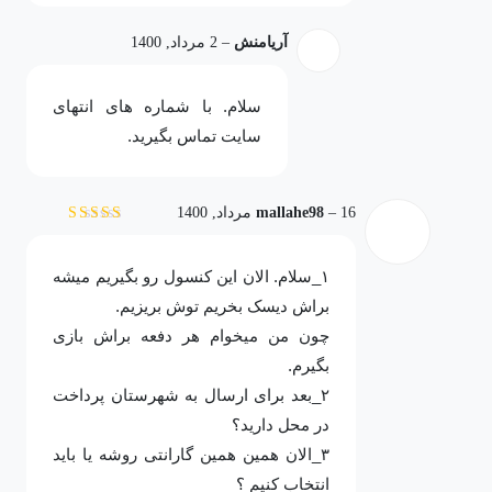
آریامنش
–
2 مرداد, 1400
سلام. با شماره های انتهای
سایت تماس بگیرید.
16 مرداد, 1400
–
mallahe98
نمره
3
از 5
۱_سلام. الان این کنسول رو بگیریم میشه
براش دیسک بخریم توش بریزیم.
چون من میخوام هر دفعه براش بازی
بگیرم.
۲_بعد برای ارسال به شهرستان پرداخت
در محل دارید؟
۳_الان همین همین گارانتی روشه یا باید
انتخاب کنیم ؟