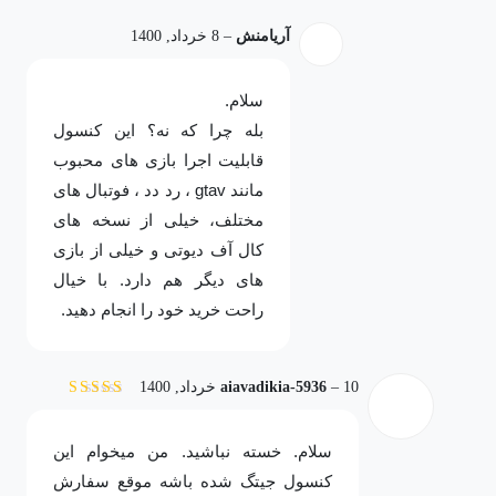
آریامنش
–
8 خرداد, 1400
سلام.
بله چرا که نه؟ این کنسول
قابلیت اجرا بازی های محبوب
مانند gtav ، رد دد ، فوتبال های
مختلف، خیلی از نسخه های
کال آف دیوتی و خیلی از بازی
های دیگر هم دارد. با خیال
راحت خرید خود را انجام دهید.
10 خرداد, 1400
–
aiavadikia-5936
نمره
5
از 5
سلام. خسته نباشید. من میخوام این
کنسول جیتگ شده باشه موقع سفارش