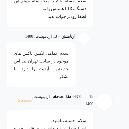
سلام. خسته نباشید. میخواستم بدونم این
دستگاه LT3 هستش یا نه
لطفا زودتر جواب بدید
آریامنش
–
13 اردیبهشت, 1400
سلام. تمامی ایکس باکس های
موجود در سایت تهران پی اس
جدیدترین آپدیت را دارد. با
تشکر
–
aiavadikia-0678
15 اردیبهشت,
1400
نمره
5
از 5
سلام. خسته نباشید.
این کنسول دسته هاش باتری قلمی خوره