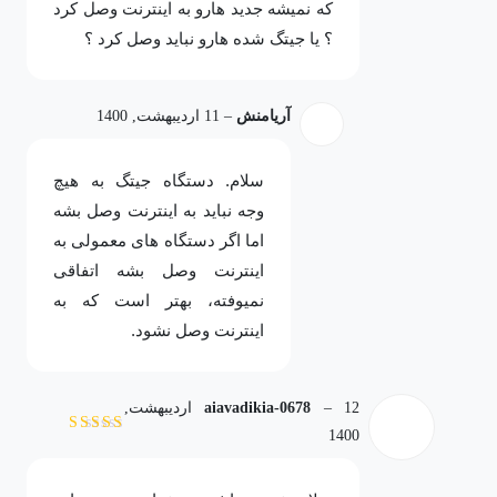
که نمیشه جدید هارو به اینترنت وصل کرد
؟ یا جیتگ شده هارو نباید وصل کرد ؟
آریامنش
–
11 اردیبهشت, 1400
سلام. دستگاه جیتگ به هیچ
وجه نباید به اینترنت وصل بشه
اما اگر دستگاه های معمولی به
اینترنت وصل بشه اتفاقی
نمیوفته، بهتر است که به
اینترنت وصل نشود.
–
aiavadikia-0678
12 اردیبهشت,
1400
نمره
5
از 5