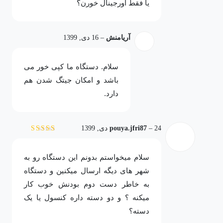
یا فقط اورجینال خورن؟
آریامنش
–
16 دی, 1399
سلام. دستگاه ما کپی خور می
باشد و امکان جیتگ شدن هم
دارد.
24 دی, 1399
–
pouya.jfri87
نمره
5
از 5
سلام میخواستم بدونم این دستگاه رو به
شهر های دیگه ارسال میکنین و دستگاه
به خاطر دست دوم بودنش خوب کار
میکنه ؟ و دو دسته داره کنسول یا یک
دسته؟