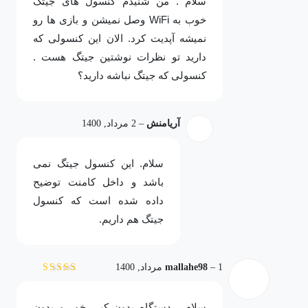
سلام . من شنیدم کنسول های جیتگ
خوب به WiFi وصل نمیشن و بازی ها رو
نمیشه آپدیت کرد. الان این کنسولی که
دارید تو نظرات نوشتین جیتگ هست .
کنسولی که جیتگ نباشه دارید؟
آریامنش
–
2 مرداد, 1400
سلام. این کنسول جیتگ نمی
باشد و داخل کامنت توضیح
داده شده است که کنسول
جیتگ هم داریم.
1 مرداد, 1400
–
mallahe98
نمره
3
از 5
سلام . دستگاه بدون کپی خور و بدون