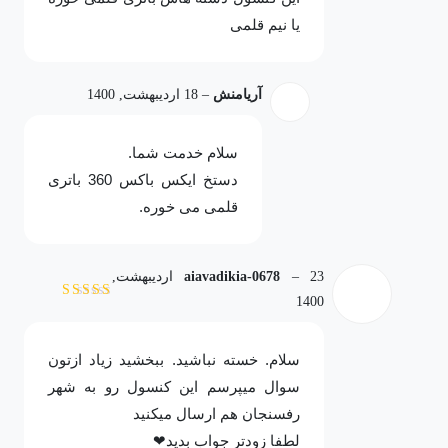
یا نیم قلمی
آریامنش
–
18 اردیبهشت, 1400
سلام خدمت شما.
دستخ ایکس باکس 360 باتری
قلمی می خوره.
–
aiavadikia-0678
23 اردیبهشت,
1400
نمره
5
از 5
سلام. خسته نباشید. ببخشید زیاد ازتون
سوال میپرسم این کنسول رو به شهر
رفسنجان هم ارسال میکنید
لطفا زودتر جواب بدید❤