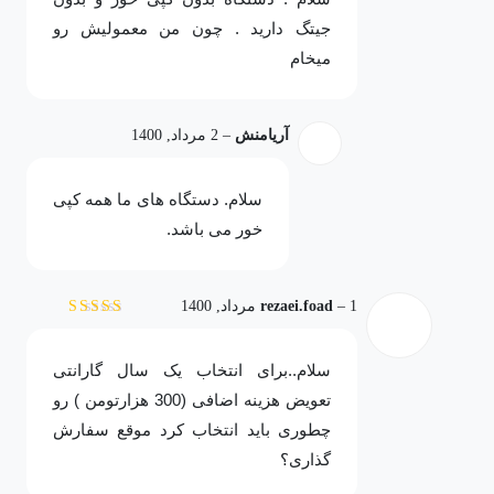
جیتگ دارید . چون من معمولیش رو
میخام
آریامنش
–
2 مرداد, 1400
سلام. دستگاه های ما همه کپی
خور می باشد.
1 مرداد, 1400
–
rezaei.foad
نمره
5
از 5
سلام..برای انتخاب یک سال گارانتی
تعویض هزینه اضافی (300 هزارتومن ) رو
چطوری باید انتخاب کرد موقع سفارش
گذاری؟