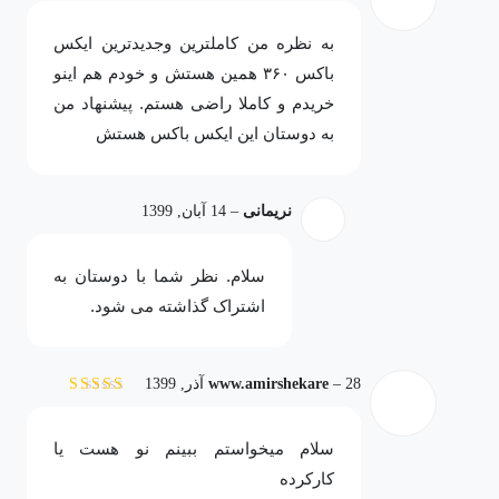
نمره
5
از 5
کیفیت و وضوح بالا (با رزولوشن 1920*1080) ارائه می دهد. به هنگام
به نظره من کاملترین و‌جدیدترین ایکس
خرید ایکس باکس 360
سوپر اسلیم 250G نکته ای بسیار حائز اهمیت
باکس ۳۶۰ همین هستش و خودم هم اینو
است، اطمینان از ضمانت (گارانتی) و خدمات پس از فروش دستگاه
خریدم و کاملا راضی هستم. پیشنهاد من
می باشد که تماما به عهده شرکت گارانتی کننده است (در این مورد
به دوستان این ایکس باکس هستش
تهران پی اس گارانتی را بر عهده دارد).
برای اینکه بتوانید کنسول های جدید را با قیمت و مشخصات مشاهده
نریمانی
–
14 آبان, 1399
کنید می توانید از طریق منو
خرید ps4
وارد لیست ps4 شوید و
همچنین
خرید بازی ps4
هم به صورت آنلاین امکان پذیر می باشد.
سلام. نظر شما با دوستان به
اشتراک گذاشته می شود.
28 آذر, 1399
–
www.amirshekare
نمره
5
از 5
سلام میخواستم ببینم نو هست یا
کارکرده