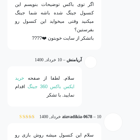
اگر توی باکس توضیحات بنویسم این
کنسول جیتگ شده باشه شما جیتگ
میکنید وقتی میخواید این کنسول رو
بفرستین؟
باتشکر از سایت خوبتون ❤️????
آریامنش
–
10 خرداد, 1400
سلام. لطفا از صفحه
خرید
ایکس باکس 360 جیتگ
اقدام
نمایید. با تشکر
10 خرداد, 1400
–
aiavadikia-0678
نمره
5
از 5
سلام این کنسول میشه روش بازی رو