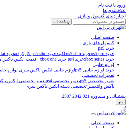
ورود یا ثبت نام
علاقمندی ها
اخبار دنیای کنسول و بازی
Loading...
صفحه اصلی
کنسول های بازی
خرید ps5
خرید ps5 pro
خرید ps5 slim آکبند
خرید ps5 slim کارکرده
خرید ps5 fat کارکرده
خرید xbox series
خرید ps4
خرید xbox one | قیمت ایکس باکس وان اس
لوازم جانبی
خرید لوازم جانبی ps5
لوازم جانبی ایکس باکس سری
لوازم جانبی 
تعمیرات تخصصی
تعمیر تخصصی ps5
تعمیر تخصصی ps4
تعمیر تخصصی ایکس باکس
باکس وان
تعمیر تخصصی دسته ایکس باکس سری
پشتیبانی و مشاوره
021 2842 2587
منو
0
صفحه اصلی