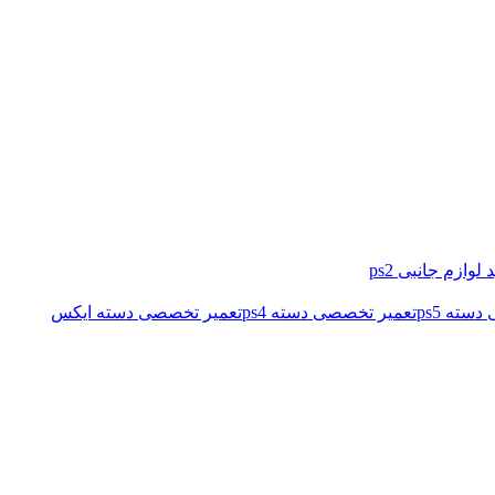
 لوازم جانبی ps2
سته ps5
تعمیر تخصصی دسته ps4
تعمیر تخصصی دسته ایکس