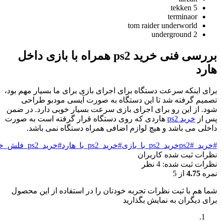
tekken 5
terminaor
tom raider underworld
underground 2
بررسی فنی خرید ps2 همراه با بازی داخل
رد
ای اینکه سرعت دستگاه برای اجرای بازی برای ما بسیار مهم بود،
میم گرفته شد تا این دستگاه به صورت آیسی مودبو طراحی
د. از این رو برای اجرای بازی سرعت بسیار خوبی دارد. در ضمن
 از
خرید ps2
هاردی که روی دستگاه قرار گرفته است به صورت
خلی می باشد و هیچ لوازم اضافی همراه دستگاه نمی باشد.
ید_ps2
#خرید_ps2_با_بازی
#خرید_ps2_با_هارد
#خرید_ps2_فلش_خور
رات ثبت شده کاربران
رات ثبت شده: 4 نظر
ره
4.75
از 5
ا هم با ثبت نظرات تجربه خودتان را در استفاده از این محصول
ای دیگران به نمایش بگذارید