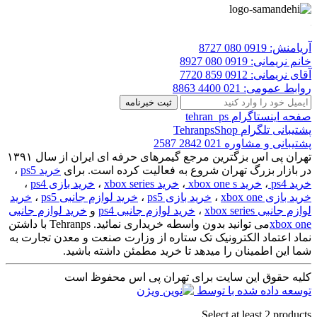
یامنش:
0919 080 8727
نم نریمانی:
0919 080 8927
ای نریمانی:
0912 859 7720
ابط عمومی:
021 4400 8863
حه اینستاگرام
tehran_ps
تیبانی تلگرام
TehranpsShop
تیبانی و مشاوره
021 2842 2587
تهران پی اس بزگترین مرجع گیمرهای حرفه ای ایران از سال ۱۳۹۱
 بازار بزرگ تهران شروع به فعالیت کرده است. برای
خرید ps5
،
د ps4
،
خرید xbox one s
،
خرید xbox series
،
خرید بازی ps4
،
د بازی xbox one
،
خرید بازی ps5
،
خرید لوازم جانبی ps5
،
خرید
م جانبی xbox series
،
خرید لوازم جانبی ps4
و
خرید لوازم جانبی
xbox o
می توانید بدون واسطه خریداری نمائید. Tehranps با داشتن
اد اعتماد الکترونیک تک ستاره از وزارت صنعت و معدن تجارت به
ا این اطمینان را میدهد تا خرید مطمئن داشته باشید.
یه حقوق این سایت برای تهران پی اس محفوظ است
سعه داده شده با
توسط
Select at least 2 produc