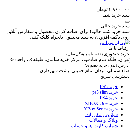
۴,۸۶۰,۰
تومان
د خرید شما
د خرید خالی
د خرید شما خالیه! برای اضافه کردن محصول و سفارش آنلاین
ی دکمه افزودن به سبد محصول دلخواه کلیک کنید.
تباط با ما
ید حضوری
(فقط با هماهنگی قبلی)
ران، فلکه دوم صادقیه، مرکز خرید سامان، طبقه 3 ، واحد 3/6
رس
(بدون خرید حضوری)
ع شمالی میدان امام خمینی، پشت شهرداری
ترسی سریع
خرید PS5
خرید ps5 slim
خرید PS4
خرید XBOX One
خرید XBox Series
قوانین و مقررات
وبلاگ و مقالات
شماره کارت ها و حساب