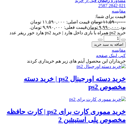
اوره
رایگان
قبل از خرید
021 284
ایسه
مت برای شما:
۱۱,۵۹۰,۰
تومان
قیمت اصلی: ۱۱,۵۹۰,۰۰۰ تومان
د.
۹,۹۹۰,۰۰۰
تومان
قیمت فعلی: ۹,۹۹۰,۰۰۰ تومان.
زی داخل هارد | خرید ps2 هارد خور ریفر عدد
ضافه به سبد خرید
ایسه
ی لینک صفحه
یداران این محصول آیتم های زیر هم خریداری کردند
خرید دسته اورجینال ps2 | خرید دسته
صوص ps2
خرید مموری کارت برای ps2 | کارت حافظه
خصوص پلی استیشن 2