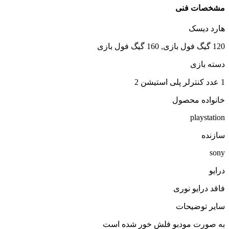
خصات فنی
رد دیسک
, 160 گیگ فول بازی
ته بازی
نواده محصول
playstati
زنده
so
ایو
قد درایو نوری
یر توضیحات
 صورت مودبو فلش خور شده است