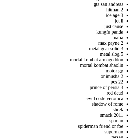
gta san andreas
hitman 2
ice age 3
jet li
just cause
kungfu panda
mafia
max payne 2
metal gear solid 3
metal slog 5
mortal kombat armageddon
mortal kombat shaolin
motor gp
onimusha 2
pes 22
prince of persia 3
red dead
evill code veronica
shadow of rome
shrek
smack 2011
spartan
spiderman friend or foe
superman
tarzan