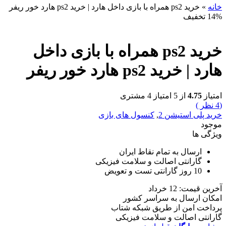
نه
»
خرید ps2 همراه با بازی داخل هارد | خرید ps2 هارد خور ریفر
تخفیف
خرید ps2 همراه با بازی داخل
د | خرید ps2 هارد خور ریفر
تیاز
4.75
از 5 امتیاز
4
مشتری
نظر )
ید پلی استیشن 2
,
کنسول های بازی
جود
ژگی ها
ارسال به تمام نقاط ایران
گارانتی اصالت و سلامت فیزیکی
10 روز گارانتی تست و تعویض
ین قیمت: 12 خرداد
کان ارسال به سراسر کشور
داخت امن از طریق شبکه شتاب
رانتی اصالت و سلامت فیزیکی