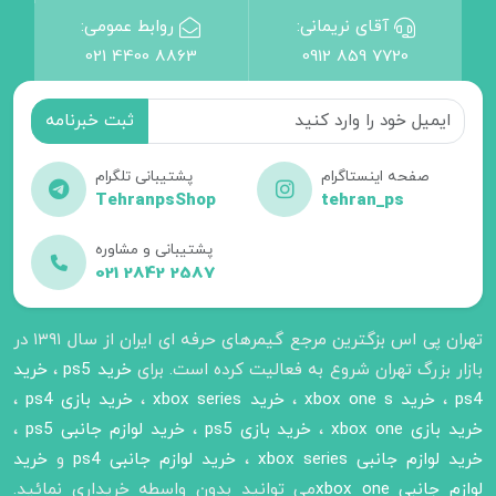
آقای نریمانی:
روابط عمومی:
021 4400 8863
0912 859 7720
صفحه اینستاگرام
پشتیبانی تلگرام
TehranpsShop
tehran_ps
پشتیبانی و مشاوره
021 2842 2587
تهران پی اس بزگترین مرجع گیمرهای حرفه ای ایران از سال ۱۳۹۱ در
بازار بزرگ تهران شروع به فعالیت کرده است. برای
خرید ps5
،
خرید
ps4
،
خرید xbox one s
،
خرید xbox series
،
خرید بازی ps4
،
خرید بازی xbox one
،
خرید بازی ps5
،
خرید لوازم جانبی ps5
،
خرید لوازم جانبی xbox series
،
خرید لوازم جانبی ps4
و
خرید
لوازم جانبی xbox one
می توانید بدون واسطه خریداری نمائید.