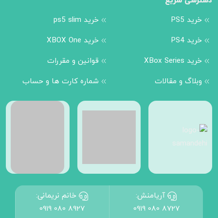
دسترسی سریع
خرید PS5
خرید ps5 slim
خرید PS4
خرید XBOX One
خرید XBox Series
قوانین و مقررات
وبلاگ و مقالات
شماره کارت ها و حساب
آریامنش:
خانم نریمانی:
0919 080 8927
0919 080 8727