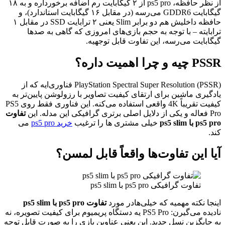
از نظر حافظه، ps5 pro از ۲ گیگابایت رم اضافه برخورداره و به ۱۸
گیگابایت GDDR6 می‌رسه (در مقابل ۱۶ گیگابایت استاندارد)، و
حافظه داخلیش هم دو برابر Slim یعنی ۲ ترابایت SSD در مقابل ۱
رابایته – با توجه به حجم بازی‌های امروزی که گاهی به صدها
یگابایت می‌رسه، این تفاوت قابل توجهیه.
PSS چیه و چرا اهمیت داره؟
PlayStation Spectral Super Resolution (PSSR) فناوری‌ایه که از
ادگیری ماشین برای ارتقای کیفیت تصاویر با رزولوشن پایین‌تر به
کیفیت تقریباً 4K واقعی استفاده می‌کنه. این فناوری فقط روی PS5
اله و یکی از دلایل اصلی برتری گرافیکی این مدله. این
تفاوت
ps5 pr با ps5 slim
خیلی مشتری ها را ترغیب
خرید ps5 pro
می
ند.
یا این تفاوت‌ها واقعاً قابل لمسن؟
تفاوت گرافیکی ps5 pro با ps5 slim
ینجا نکته مهمیه که خیلی‌هادر مورد
تفاوت ps5 pro با ps5 slim
نادیده می‌گیرن: PS5 Pro یه دستگاه پریمیوم برای کیفیت تصویره، نه
ه جایگزین نسل جدید. این یعنی عناوین بازی را به صورت قابل توجه