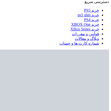
سترسی سریع
خرید PS5
خرید ps5 slim
خرید PS4
خرید XBOX One
خرید XBox Series
قوانین و مقررات
وبلاگ و مقالات
شماره کارت ها و حساب