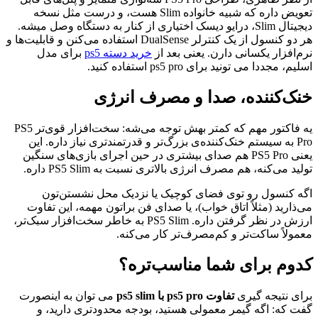
تعویض داره که شبیه خانواده Slim هست، و درست مثل نسخه
دیجیتال Slim، درایو دیسک اختیاری از کنار به دستگاه وصل میشه.
هر دو کنسول از یک کنترلر DualSense استفاده می‌کنن و قابلیت‌ها و
رم‌افزار یکسانی دارن. یعنی بعد از
خرید دسته ps5
برای مدل
سلیم، مجددا می تونید برای ps5 pro استفاده کنید.
نک‌کننده، صدا و مصرف انرژی
یه فاکتور مهم که کمتر بهش توجه می‌شه: سخت‌افزار قوی‌تر PS5
Pro به سیستم خنک‌کننده‌ی بزرگ‌تر و قدرتمندتری نیاز داره. این
یعنی PS5 Pro هم صدای بیشتری در حین اجرای بازی‌های سنگین
ولید می‌کنه، هم مصرف انرژی بالاتری نسبت به PS5 Slim داره.
گه کنسول رو توی فضای کوچیک یا نزدیک محل نشستن‌تون
ی‌ذارید (مثلاً اتاق خواب)، یا صدای فن براتون مهمه، این تفاوت
ارزش در نظر گرفتن داره. PS5 Slim به خاطر سخت‌افزار سبک‌تر،
عمولاً ساکت‌تر و کم‌مصرف‌تر کار می‌کنه.
دوم برای شما مناسب‌تره؟
رای نتیجه گیری
تفاوت ps5 pro با ps5 slim
می توان به اینصورت
فت که: اگه گیمر معمولی هستید، بودجه محدودتری دارید، و