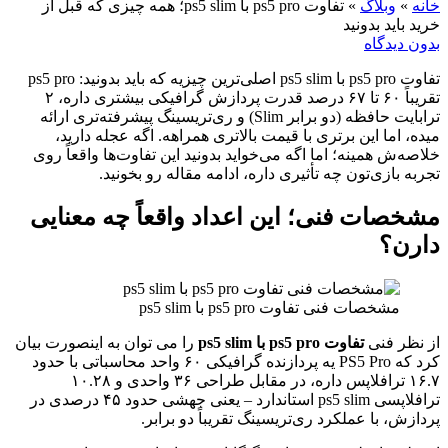
انه
»
وبلاگ
»
تفاوت ps5 pro با ps5 slim؛ همه چیزی که قبل از
رید باید بدونید
دون دیدگاه
تفاوت ps5 pro با ps5 slim اصلی‌ترین چیزیه که باید بدونید: ps5 pro
تقریباً ۶۰ تا ۶۷ درصد قدرت پردازش گرافیکی بیشتری داره، ۲
ترابایت حافظه (دو برابر Slim) و ری‌تریسینگ پیشرفته‌تری ارائه
یده، اما این برتری با قیمت بالاتری همراهه. اگه عجله دارید،
لاصه‌ش همینه؛ اما اگه می‌خواید بدونید این تفاوت‌ها واقعاً روی
جربه بازی‌تون چه تأثیری داره، ادامه مقاله رو بخونید.
شخصات فنی؛ این اعداد واقعاً چه معنایی
ارن؟
مشخصات فنی تفاوت ps5 pro با ps5 slim
ز نظر فنی
تفاوت ps5 pro با ps5 slim
را می توان به اینصورت بیان
کرد که PS5 Pro یه پردازنده گرافیکی ۶۰ واحد محاسباتی با حدود
۱۶.۷ ترافلاپس داره، در مقابل طراحی ۳۶ واحدی و ۱۰.۲۸
ترافلاپسی ps5 slim استاندارد – یعنی جهشی حدود ۴۵ درصدی در
ردازش، با عملکرد ری‌تریسینگ تقریباً دو برابر.