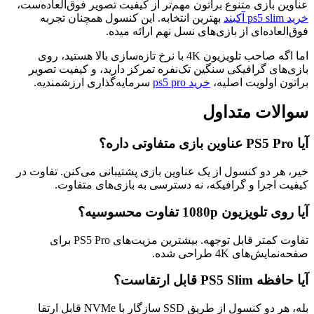
ناوین بازی متنوع براتون مهم‌تر از کیفیت تصویر فوق‌العاده‌ست،
ید ps5 slim آکبند
بهترین انتخابه. این کنسول همچنان تجربه
وق‌العاده‌ای از بازی‌های نسل نهم ارائه میده.
اما اگه صاحب تلویزیون 4K با نرخ تازه‌سازی بالا هستید، روی
ازی‌های گرافیکی سنگین تک‌نفره تمرکز دارید، و کیفیت تصویر
راتون اولویت اصلیه،
خرید ps5 pro
سرمایه‌گذاری ارزشمندیه.
والات متداول
PS5 Pro عناوین بازی متفاوتی داره؟
یر، هر دو کنسول از یک عناوین بازی پشتیبانی می‌کنن. تفاوت در
یفیت اجرا و گرافیکه، نه دسترسی به بازی‌های متفاوت.
یا روی تلویزیون 1080p تفاوت محسوسیه؟
تفاوت کمتر قابل توجهه. بیشترین مزیت‌های PS5 Pro برای
فحه‌نمایش‌های 4K طراحی شده.
یا حافظه PS5 Slim قابل ارتقاست؟
بله، هر دو کنسول از طریق SSD سازگار با NVMe قابل ارتقا