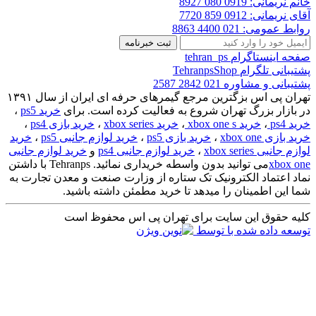
انم نریمانی:
0919 080 8927
قای نریمانی:
0912 859 7720
وابط عمومی:
021 4400 8863
فحه اینستاگرام
tehran_ps
شتیبانی تلگرام
TehranpsShop
شتیبانی و مشاوره
021 2842 2587
تهران پی اس بزگترین مرجع گیمرهای حرفه ای ایران از سال ۱۳۹۱
ر بازار بزرگ تهران شروع به فعالیت کرده است. برای
خرید ps5
،
رید ps4
،
خرید xbox one s
،
خرید xbox series
،
خرید بازی ps4
،
رید بازی xbox one
،
خرید بازی ps5
،
خرید لوازم جانبی ps5
،
خرید
وازم جانبی xbox series
،
خرید لوازم جانبی ps4
و
خرید لوازم جانبی
xbox on
می توانید بدون واسطه خریداری نمائید. Tehranps با داشتن
ماد اعتماد الکترونیک تک ستاره از وزارت صنعت و معدن تجارت به
ما این اطمینان را میدهد تا خرید مطمئن داشته باشید.
لیه حقوق این سایت برای تهران پی اس محفوظ است
وسعه داده شده با
توسط