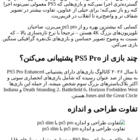
گسترده‌تری اجرا نمی‌کنه و بازی‌هایی که PS5 معمولی نمی‌تونه اجرا
نه رو باز نمی‌کنه؛ برای خیلی از عناوین، تفاوت بیشتر در تصویر
فاف تر و واضح‌تره تا انقلاب در فریم‌ریت.
کسایی که بیشترین بهره رو از ps5 pro می‌برن، صاحبان
تلویزیون‌های بزرگ 4K هستن – ترجیحاً با نرخ تازه‌سازی بالا – که
سبت به وضوح تصویر حساسن و بازی‌های تک‌نفره گرافیکی سنگین
ازی می‌کنن.
ند بازی از PS5 Pro پشتیبانی می‌کنن؟
تا سال ۲۰۲۶ کاتالوگ بازی‌های دارای پشتیبانی PS5 Pro Enhanced
ه بیش از صد عنوان رسیده که شامل بازی‌های انحصاری سونی و
کثر بلاک‌باسترهای بزرگ سوم شخص میشه. از جمله این بازی‌ها
Death Stranding 2، Battlefield 6، Horizon Forbidden West و Indiana
Jones and the Great Circl هستن.
فاوت طراحی و اندازه
تفاوت طراحی و اندازه ps5 pro با ps5 slim
از نظر ظاهری، طراحی PS5 Pro سه‌نواری متمایز و پنل‌های قابل