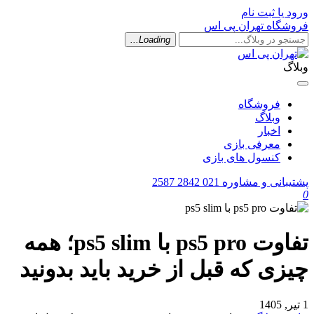
رود یا ثبت نام
روشگاه تهران پی اس
Loading...
بلاگ
فروشگاه
وبلاگ
اخبار
معرفی بازی
کنسول های بازی
شتیبانی و مشاوره
021 2842 2587
تفاوت ps5 pro با ps5 slim؛ همه
یزی که قبل از خرید باید بدونید
یر, 1405