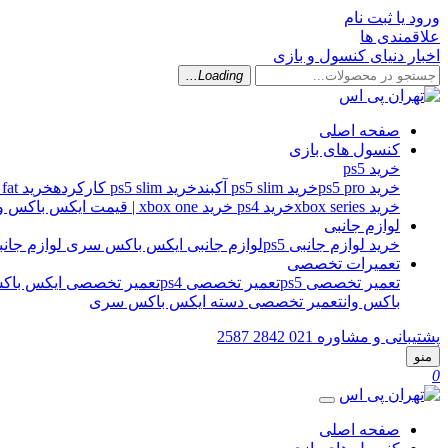
ورود یا ثبت نام
علاقمندی ها
اخبار دنیای کنسول و بازی
Loading...
صفحه اصلی
کنسول های بازی
خرید ps5
خرید ps5 pro
خرید ps5 slim آکبند
خرید ps5 slim کارکرده
خرید ps5 fat کارکرده
خرید xbox series
خرید ps4
خرید xbox one | قیمت ایکس باکس وان اس
لوازم جانبی
خرید لوازم جانبی ps5
لوازم جانبی ایکس باکس سری
لوازم جانبی 
تعمیرات تخصصی
تعمیر تخصصی ps5
تعمیر تخصصی ps4
تعمیر تخصصی ایکس باکس
باکس وان
تعمیر تخصصی دسته ایکس باکس سری
پشتیبانی و مشاوره
021 2842 2587
منو
0
صفحه اصلی