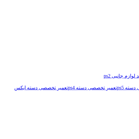
 لوازم جانبی ps2
سته ps5
تعمیر تخصصی دسته ps4
تعمیر تخصصی دسته ایکس