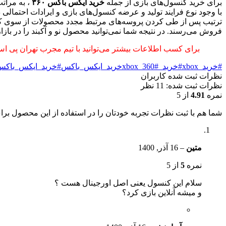
برای خرید کنسول‌های بازی از جمله
خرید ایکس باکس ۳۶۰
، به مرات
با وجود نوع فرایند تولید و عرضه کنسول‌های بازی و ایرادات احتمالی
ترتیب پس از طی کردن پروسه‌های مرتبط مجدد محصولات از سوی کمپانی‌
فروش می‌رسند. در نتیجه شما نمی‌توانید محصول نو و آکبند را در بازار پ
برای کسب اطلاعات بیشتر می‌توانید با تیم مجرب تهران پی ا
#خرید_xbox
#خرید_xbox_360
#خرید_ایکس_باکس
#خرید_ایکس_باکس_0
نظرات ثبت شده کاربران
نظرات ثبت شده: 11 نظر
نمره
4.91
از 5
شما هم با ثبت نظرات تجربه خودتان را در استفاده از این محصول برای
متین
–
16 آذر, 1400
نمره
5
از 5
سلام این کنسول یعنی اصل اورجینال هست ؟
و میشه آنلاین بازی کرد؟