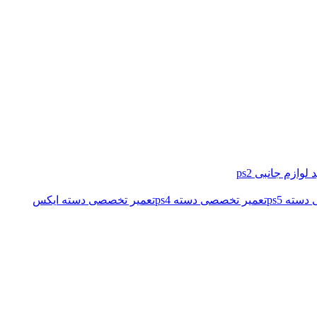
 لوازم جانبی ps2
سته ps5
تعمیر تخصصی دسته ps4
تعمیر تخصصی دسته ایکس