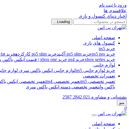
ورود یا ثبت نام
علاقمندی ها
اخبار دنیای کنسول و بازی
Loading...
صفحه اصلی
کنسول های بازی
خرید ps5
خرید ps5 pro
خرید ps5 slim آکبند
خرید ps5 slim کارکرده
خرید ps5 fat کارکرده
خرید xbox series
خرید ps4
خرید xbox one | قیمت ایکس باکس وان اس
لوازم جانبی
خرید لوازم جانبی ps5
لوازم جانبی ایکس باکس سری
لوازم جانبی 
تعمیرات تخصصی
تعمیر تخصصی ps5
تعمیر تخصصی ps4
تعمیر تخصصی ایکس باکس
باکس وان
تعمیر تخصصی دسته ایکس باکس سری
پشتیبانی و مشاوره
021 2842 2587
منو
0
صفحه اصلی