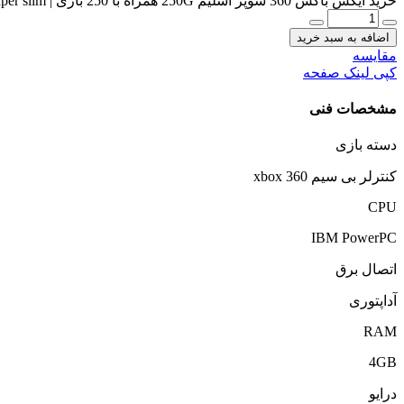
خرید ایکس باکس 360 سوپر اسلیم 250G همراه با 250 بازی | Xbox 360 super slim با بازی ریفر عدد
اضافه به سبد خرید
مقایسه
کپی لینک صفحه
مشخصات فنی
دسته بازی
کنترلر بی سیم xbox 360
CPU
IBM PowerPC
اتصال برق
آداپتوری
RAM
4GB
درایو