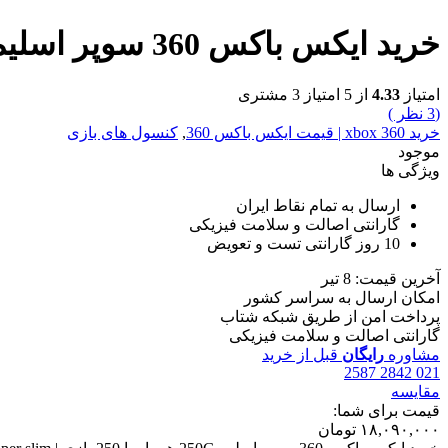
خرید ایکس باکس 360 سوپر اسلیم 250G همراه با 250 بازی | Xbox 360 super slim با بازی ریفر
امتیاز
4.33
از 5 امتیاز
3
مشتری
(
3
نظر )
خرید xbox 360 | قیمت ایکس باکس 360
,
کنسول های بازی
موجود
ویژگی ها
ارسال به تمام نقاط ایران
گارانتی اصالت و سلامت فیزیکی
10 روز گارانتی تست و تعویض
آخرین قیمت: 8 تیر
امکان ارسال به سراسر کشور
پرداخت امن از طریق شبکه شتاب
گارانتی اصالت و سلامت فیزیکی
مشاوره
رایگان
قبل از خرید
021 2842 2587
مقایسه
قیمت برای شما:
۱۸,۰۹۰,۰۰۰
تومان