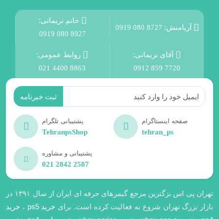
خانم نریمانی:
آریامنش:
0919 080 8727
0919 080 8927
آقای نریمانی:
روابط عمومی:
021 4400 8863
0912 859 7720
صفحه اینستاگرام
پشتیبانی تلگرام
TehranpsShop
tehran_ps
پشتیبانی و مشاوره
021 2842 2587
تهران پی اس بزگترین مرجع گیمرهای حرفه ای ایران از سال ۱۳۹۱ در
بازار بزرگ تهران شروع به فعالیت کرده است. برای
خرید ps5
،
خرید