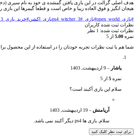
هدف اصلی گرالت در این بازی یافتن گمشده ی خود به نام سیری (دخترخو
هیجان انگیز و فوق العاده زیبا و خاص است و قطعا گیمرها این بازی را 
#بازی_open_world
#بازی_ps4_witcher_3
#بازی_اکشن
#خرید_بازی_witcher_3
نظرات ثبت شده کاربران
نظرات ثبت شده: 1 نظر
نمره
5.00
از 5
شما هم با ثبت نظرات تجربه خودتان را در استفاده از این محصول برای
یاشار
–
9 اردیبهشت, 1403
نمره
5
از 5
سلام این بازی آکبند است؟
آریامنش
–
19 اردیبهشت, 1403
سلام. بازی ها ps4 دیگر آکبند نمی باشد.
برای ثبت نظر کلیک کنید