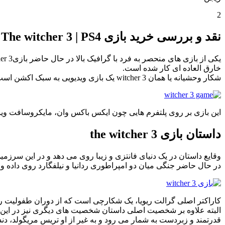
2
نقد و بررسی خرید بازی The witcher 3 | PS4
خارق العاده ای کار شده است.
شکار وحشیانه یا همان 3 witcher یک بازی ویدیویی به سبک اکشن است که توسط استودیوی لهستانی سی دی پروجکت طراحی و ساخته شده و در سال 2019 در دنیا منتشر گشته است.
این بازی بر روی پلتفرم هایی چون ایکس باکس وان، مایکروسافت ویندوز، نینتندوسوئیچ و پلی استیشن 4 قابل ا
داستان بازی 3 the witcher
وقایع داستان در یک دنیای فانتزی و زیبا روی می دهد و در این سرزمی
در حال حاضر جنگی میان دو امپراطوری ردانیا و نیلفگارد روی داده و
کاراکتر اصلی گرالت ریویا، یک شکارچی است که از دوران طفولیت رمز 
البته علاوه بر شخصیت اصلی داستان شخصیت های دیگری نیز در این
قدرتمند و زبردست به شمار می رود و به غیر از او تریس مریگولد، دند