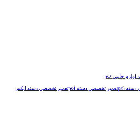
 لوازم جانبی ps2
سته ps5
تعمیر تخصصی دسته ps4
تعمیر تخصصی دسته ایکس