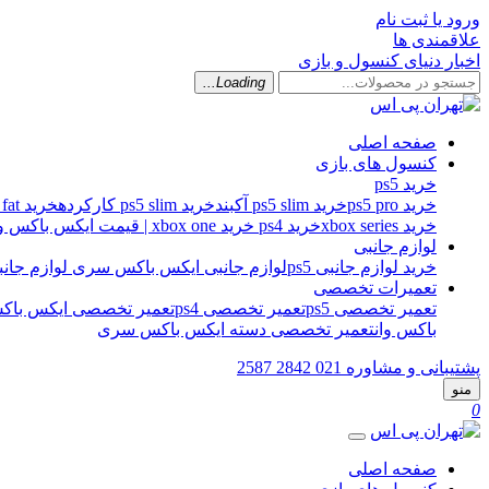
ورود یا ثبت نام
علاقمندی ها
اخبار دنیای کنسول و بازی
Loading...
صفحه اصلی
کنسول های بازی
خرید ps5
خرید ps5 pro
خرید ps5 slim آکبند
خرید ps5 slim کارکرده
خرید ps5 fat کارکرده
خرید xbox series
خرید ps4
خرید xbox one | قیمت ایکس باکس وان اس
لوازم جانبی
خرید لوازم جانبی ps5
لوازم جانبی ایکس باکس سری
لوازم جانبی 
تعمیرات تخصصی
تعمیر تخصصی ps5
تعمیر تخصصی ps4
تعمیر تخصصی ایکس باکس
باکس وان
تعمیر تخصصی دسته ایکس باکس سری
پشتیبانی و مشاوره
021 2842 2587
منو
0
صفحه اصلی