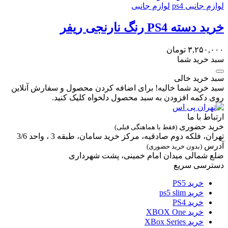
لوازم جانبی ps4
لوازم جانبی
خرید دسته PS4 رنگ نارنجی ریفر
۳,۲۵۰,۰۰۰
تومان
سبد خرید شما
سبد خرید خالی
سبد خرید شما خالیه! برای اضافه کردن محصول و سفارش آنلاین
روی دکمه افزودن به سبد محصول دلخواه کلیک کنید.
ارتباط با ما
خرید حضوری
(فقط با هماهنگی قبلی)
تهران، فلکه دوم صادقیه، مرکز خرید سامان، طبقه 3 ، واحد 3/6
آدرس
(بدون خرید حضوری)
ضلع شمالی میدان امام خمینی، پشت شهرداری
دسترسی سریع
خرید PS5
خرید ps5 slim
خرید PS4
خرید XBOX One
خرید XBox Series