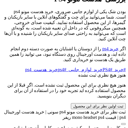
بودن شک یکی از لوازم جانبی ضروری، خرید هدست مونو ps4
است. شما می‌توانید برای چت و گفتگوهای آنلاین با سایر بازیکنان و
گیمرها، از این محصول استفاده نمایید. کیفیت صدای خروجی،
همچنین میکروفونی که در داخل آن تعبیه شده است، به گونه‌ای
است که می‌توانید به راحتی صدای سایر بازیکنان را شنیده و با آن‌ها
چت آنلاین کنید.
اگر
خرید ps4
را از دوستان یا اشنایان به صورت دسته دوم انجام
داده اید، و هدست اورجینال روی دستگاه نبود، می توانید زا همین
طریق یک هدست نو خریداری کنید.
#خرید_PS4
#خرید_لوازم_جانبی_ps4
#خرید_هدست_ps4
هنوز هیچ نظری ثبت نشده
هنوز هیچ نظری برای این محصول ثبت نشده است. اگر قبلا از این
محصول استفاده کرده اید تجربه خود را در استفاده از آن برای
دیگران بنویسید.
ثبت اولین نظر برای این محصول
ثبت نظر برای خرید هدست مونو ps4 سونی | خرید هدست اورجینال
ps4 | قیمت mono headset ps4 ریفر
در کل به این محصول و کیفیت ساخت و کارایی آن چه امتیازی