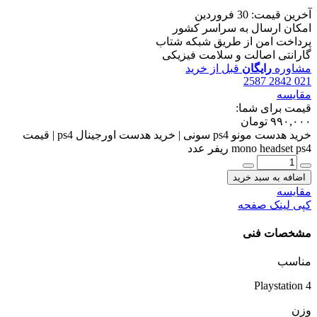
آخرین قیمت: 30 فروردین
امکان ارسال به سراسر کشور
پرداخت امن از طریق شبکه شتاب
گارانتی اصالت و سلامت فیزیکی
مشاوره
رایگان
قبل از خرید
021 2842 2587
مقایسه
قیمت برای شما:
۹۹۰,۰۰۰
تومان
خرید هدست مونو ps4 سونی | خرید هدست اورجینال ps4 | قیمت
mono headset ps4 ریفر عدد
اضافه به سبد خرید
مقایسه
کپی لینک صفحه
مشخصات فنی
مناسب
Playstation 4
وزن