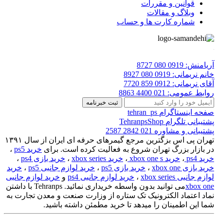
قوانین و مقررات
وبلاگ و مقالات
شماره کارت ها و حساب
آریامنش:
0919 080 8727
خانم نریمانی:
0919 080 8927
آقای نریمانی:
0912 859 7720
روابط عمومی:
021 4400 8863
صفحه اینستاگرام
tehran_ps
پشتیبانی تلگرام
TehranpsShop
پشتیبانی و مشاوره
021 2842 2587
تهران پی اس بزگترین مرجع گیمرهای حرفه ای ایران از سال ۱۳۹۱
در بازار بزرگ تهران شروع به فعالیت کرده است. برای
خرید ps5
،
خرید ps4
،
خرید xbox one s
،
خرید xbox series
،
خرید بازی ps4
،
خرید بازی xbox one
،
خرید بازی ps5
،
خرید لوازم جانبی ps5
،
خرید
لوازم جانبی xbox series
،
خرید لوازم جانبی ps4
و
خرید لوازم جانبی
xbox one
می توانید بدون واسطه خریداری نمائید. Tehranps با داشتن
نماد اعتماد الکترونیک تک ستاره از وزارت صنعت و معدن تجارت به
شما این اطمینان را میدهد تا خرید مطمئن داشته باشید.