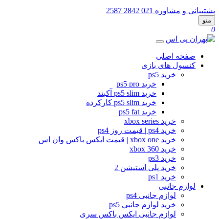
پشتیبانی و مشاوره
021 2842 2587
منو
0
صفحه اصلی
کنسول های بازی
خرید ps5
خرید ps5 pro
خرید ps5 slim آکبند
خرید ps5 slim کارکرده
خرید ps5 fat
خرید xbox series
خرید ps4 | قیمت روز ps4
خرید xbox one | قیمت ایکس باکس وان اس
خرید xbox 360
خرید ps3
خرید پلی استیشن 2
خرید ps1
لوازم جانبی
لوازم جانبی ps4
خرید لوازم جانبی ps5
لوازم جانبی ایکس باکس سری