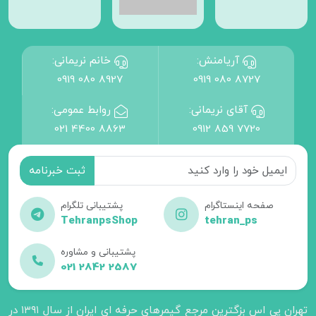
آریامنش:
خانم نریمانی:
0919 080 8927
0919 080 8727
آقای نریمانی:
روابط عمومی:
021 4400 8863
0912 859 7720
صفحه اینستاگرام
پشتیبانی تلگرام
TehranpsShop
tehran_ps
پشتیبانی و مشاوره
021 2842 2587
تهران پی اس بزگترین مرجع گیمرهای حرفه ای ایران از سال ۱۳۹۱ در