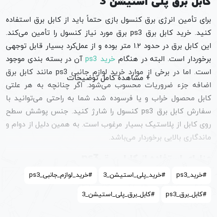
کابل برق پلی استیشن 3
برای تأمین انرژی برق کنسول بازی حتماً باید از کابل برق استفاده
کنید. خرید کابل برق ps3 برق مورد نیاز کنسول را تأمین می‌کند.
این کابل برق در حدود ۱.۲ متر بوده و از عمل‌کرد بسیار قابل توجهی
برخوردار است. البته در هنگام
خرید ps3
آن در بسته بندی موجود
است. اما در برخی از موارد خرید لوازم جانبی ps3 مانند کابل برق
اضافه جزء ضروریات محسوب می‌شود. اگر چنانچه به هر علتی
کابل محصول خراب و یا فرسوده شد، شما به راحتی می‌توانید با
سفارش کابل برق ps3 کنسول را شارژ کنید. جنس پوشش سطح
روی کابل از پلاستیک بسیار مرغوب است. به همین دلیل از دوام و
ماندگاری بالایی برخوردار می‌باشد.
مزایای استفاده از کابل برق ps3
سهولت در استفاده از کابل برق و بدون نیاز به هیچ مبدلی از
#خرید_ps3
#خرید_پلی_استیشن_3
#خرید_لوازم_جانبی_ps3
ویژگی‌های اصلی
خرید کابل برق ps3
است. در نتیجه شما در هر
#کابل_برق_ps3
#کابل_برق_پلی_استیشن_3
کجای ایران که باشید می‌توانید کابل را به طور مستقیم به پریز
برق متصل کنید. مقاومت در برابر نویز و همچنین کنترل نوسانات