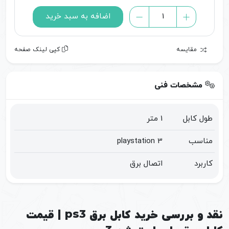
خرید
اضافه به سبد خرید
کابل
برق
مقایسه
کپی لینک صفحه
ps3
|
قیمت
مشخصات فنی
کابل
برق
طول کابل
1 متر
پلی
استیشن
مناسب
playstation 3
3
کاربرد
اتصال برق
عدد
نقد و بررسی خرید کابل برق ps3 | قیمت