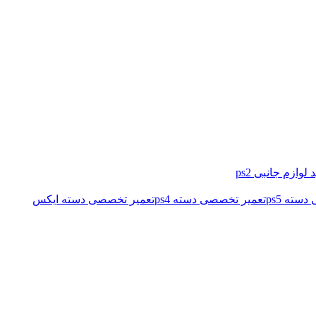
 لوازم جانبی ps2
سته ps5
تعمیر تخصصی دسته ps4
تعمیر تخصصی دسته ایکس