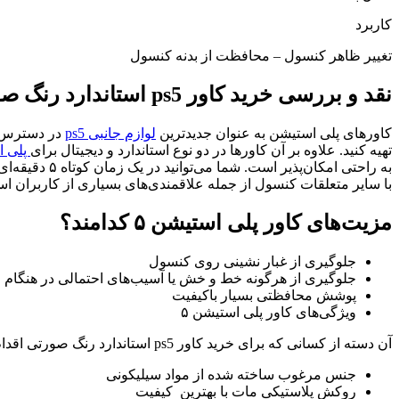
کاربرد
تغییر ظاهر کنسول – محافظت از بدنه کنسول
نقد و بررسی خرید کاور ps5 استاندارد رنگ صورتی | قیمت فیس پلیت ps5 Standard رنگ صورتی
کاورهای پلی استیشن به عنوان جدیدترین
لوازم جانبی ps5
تهیه کنید. علاوه بر آن کاورها در دو نوع استاندارد و دیجیتال برای
پلی ا
به راحتی ام
با سایر متعلقات کنسول از جمله علاقمندی‌های بسیاری از کاربران ا
مزیت‌های کاور پلی استیشن ۵ کدامند؟
جلوگیری از غبار نشینی روی کنسول
جلوگیری از هرگونه خط و خش یا آسیب‌های احتمالی در هنگام ج
پوشش محافظتی بسیار باکیفیت
ویژگی‌های کاور پلی استیشن ۵
آن دسته از کسانی که برای خرید کاور ps5 استاندارد رنگ صورتی اقدام کرده‌اند، به خوبی با ویژگی‌های کاور آشنا هستند. در اینجا به برخی از ویژگی‌های ممتاز این محصول اشاره می‌کنیم.
جنس مرغوب ساخته شده از مواد سیلیکونی
روکش پلاستیکی مات با بهترین کیفیت