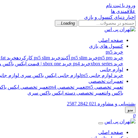
ورود یا ثبت نام
علاقمندی ها
اخبار دنیای کنسول و بازی
Loading...
صفحه اصلی
کنسول های بازی
خرید ps5
خرید ps5 pro
خرید ps5 slim آکبند
خرید ps5 slim کارکرده
خرید ps5 fat کارکرده
خرید xbox series
خرید ps4
خرید xbox one | قیمت ایکس باکس وان اس
لوازم جانبی
خرید لوازم جانبی ps5
لوازم جانبی ایکس باکس سری
لوازم جانبی 
تعمیرات تخصصی
تعمیر تخصصی ps5
تعمیر تخصصی ps4
تعمیر تخصصی ایکس باکس
باکس وان
تعمیر تخصصی دسته ایکس باکس سری
پشتیبانی و مشاوره
021 2842 2587
منو
0
صفحه اصلی