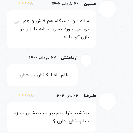
حسین
–
22 خرداد, 1402
نمره
5
از 5
سلام این دستگاه هم فلش و هم سی
دی می خوره یعنی میشه با هر دو تا
بازی کرد یا نه
آریامنش
–
22 خرداد, 1402
سلام. بله امکانش هستش
علیرضا
–
24 دی, 1402
نمره
5
از 5
ببخشید خواستم بپرسم بدنشون تمیزه
خط و خش ندارن ؟