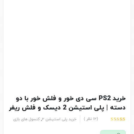
خرید PS2 سی دی خور و فلش خور با دو
دسته | پلی استیشن 2 دیسک و فلش ریفر
(
12
نظر )
خرید پلی استیشن 2
,
کنسول های بازی
12
امتیاز
4.33
از 5
امتیاز