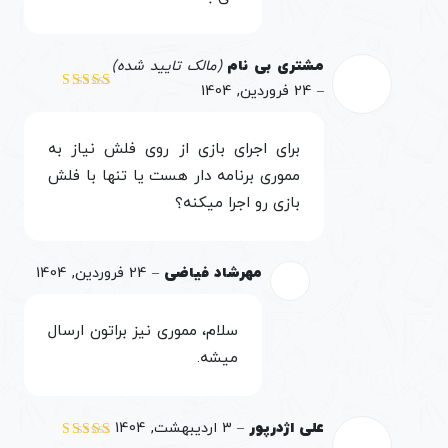
مشتری بی نام
(مالک تایید شده)
–
24 فروردین, 1404
نمره
3
از 5
برای اجرای بازی از روی فلش نیاز به
مموری برنامه دار هست یا تنها با فلش
بازی رو اجرا میکنه؟
مهرشاد فیاضی
–
24 فروردین, 1404
سلام، مموری نیز براتون ارسال
میشه.
علی اژدرپور
–
3 اردیبهشت, 1404