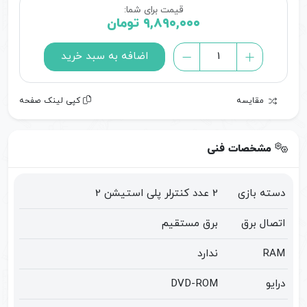
قیمت برای شما:
۹,۸۹۰,۰۰۰
تومان
خرید
اضافه به سبد خرید
PS2
سی
مقایسه
کپی لینک صفحه
دی
خور
و
مشخصات فنی
فلش
خور
دسته بازی
2 عدد کنترلر پلی استیشن 2
با
دو
اتصال برق
برق مستقیم
دسته
RAM
ندارد
|
پلی
درایو
DVD-ROM
استیشن