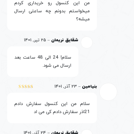
من این کنسول رو خریداری کردم
کاربران فراهم می‌کند تا بتوانند بدون متوقف کردن بازی برای شارژ
میخواستم بدونم چه ساعتی ارسال
دسته، از کنترلر جانبی برای ادامه بازی استفاده کنند. قابل ذکر
میشه؟
است که دسته بازی از طریق کابل به کنسول متصل می‌شود. کابل
کنترلر نیز در پک بسته بندی پلی استیشن ۲ موجود است.
دسته
بازی پلی استیشن ۲
ارگانیک بوده و کلیدهای آن بسیار منعطف
شقایق نریمان
–
25 تیر, 1401
است. در نتیجه گیمر در حین بازی به راحتی با فشار دادن کلیدها
می‌تواند واکنش‌های سرعتی و دقیقی را به اجرا درآورد.
سلام! 24 الی 48 ساعت بعد
ارسال می شود.
بنیامین
–
23 آذر, 1401
نمره
5
از 5
سلام من این کنسول سفارش دادم
21اذر سفارش دادم کی می اد
شقایق نریمان
–
24 آذر, 1401