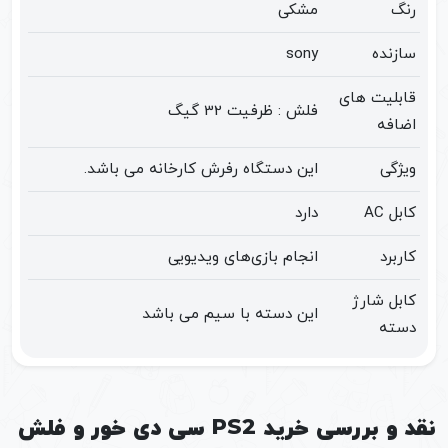
2
رنگ
مشکی
دیسک
سازنده
sony
و
فلش
قابلیت های
فلش : ظرفیت 32 گیگ
ریفر
اضافه
عدد
ویژگی
این دستگاه رفرش کارخانه می باشد.
کابل AC
دارد
کاربرد
انجام بازی‌های ویدیویی
کابل شارژ
این دسته با سیم می باشد
دسته
نقد و بررسی خرید PS2 سی دی خور و فلش