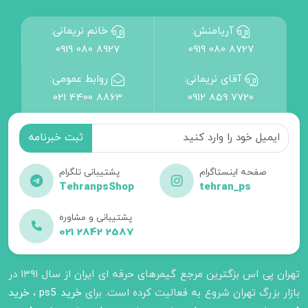
آریامنش:
خانم نریمانی:
0919 080 8927
0919 080 8727
آقای نریمانی:
روابط عمومی:
021 4400 8863
0912 859 7720
صفحه اینستاگرام
پشتیبانی تلگرام
TehranpsShop
tehran_ps
پشتیبانی و مشاوره
021 2842 2587
تهران پی اس بزگترین مرجع گیمرهای حرفه ای ایران از سال ۱۳۹۱ در
بازار بزرگ تهران شروع به فعالیت کرده است. برای
خرید ps5
،
خرید