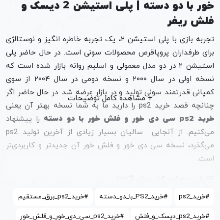
خور با دو دسته | پلی استیشن 2 دیسک و
فلش ریفر
تجربه بازی با پلی استیشن ۲، یک تجربه خاطره انگیز و نوستالژی
برای طرفداران پروپاقرص محصولات سونی است. در حال حاضر پلی
استیشن ۲ در دو مدل معمولی و اسلیم روانه بازار شده است که
نسخه اولی در سال ۲۰۰۰ و نسخه دومی در سال ۲۰۰۴ از سوی
کمپانی قدرتمند سونی تولید و در بازار عرضه شد. در حال حاضر اگر
چنانچه قصد خرید ps2 را دارید ما به شما نسخه بهتر آن یعنی
خرید ps2 سی دی خور و فلش خور با دو دسته
را پیشنهاد
می‌کنیم. از آنجایی سالیان بسیار زیادی از آخرین تولید ps2
می‌گذرد، نسخه سی دی خور و فلش خور آن جدیدتر و کاربردی‌تر
است.
قابلیت‌های کنسول ps2
از جمله مزایای خرید ps2 سی دی خور و فلش خور با دو دسته ،
#خرید_ps2
#خرید_PS2_با_دو_دسته
#خرید_ps2_برق_مستقیم
استفاده از بازی‌های دیسکی و همچنین بازی‌های دیجیتالی است.
#خرید_ps2_دیسک_و_فلش
#خرید_ps2_سی_دی_خور_و_فلش_خور