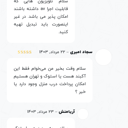
سلام. تلویزیون هایی که
قابلیت اجرا av داشته باشند
امکان پذیر می باشد. در غیر
اینصورت باید تبدیل تهیه
کنید.
سجاد امیری
–
22 مرداد, 1403
نمره
5
از 5
سلام وقت بخیر من می‌خوام فقط این
آکبند هست یا استوک و تهران هستیم
امکان پرداخت درب منزل وجود دارد یا
خیر ؟
آریامنش
–
23 مرداد, 1403