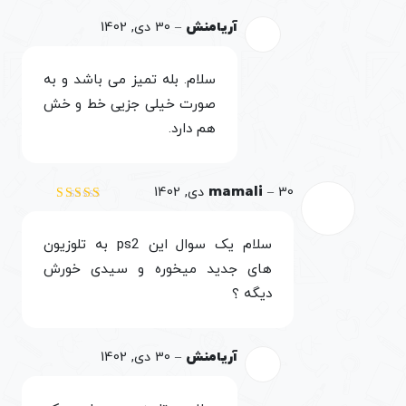
آریامنش
–
30 دی, 1402
سلام. بله تمیز می باشد و به
صورت خیلی جزیی خط و خش
هم دارد.
30 دی, 1402
–
mamali
نمره
4
از 5
سلام یک سوال این ps2 به تلوزیون
های جدید میخوره و سیدی خورش
دیگه ؟
آریامنش
–
30 دی, 1402