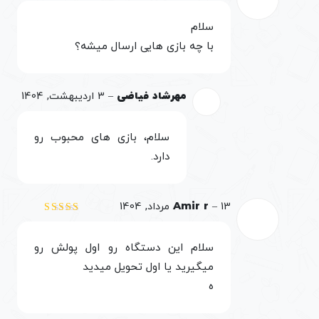
نمره
5
از 5
سلام
با چه بازی هایی ارسال میشه؟
مهرشاد فیاضی
–
3 اردیبهشت, 1404
سلام، بازی های محبوب رو
دارد.
13 مرداد, 1404
–
Amir r
نمره
3
از 5
سلام این دستگاه رو اول پولش رو
میگیرید یا اول تحویل میدید
ه