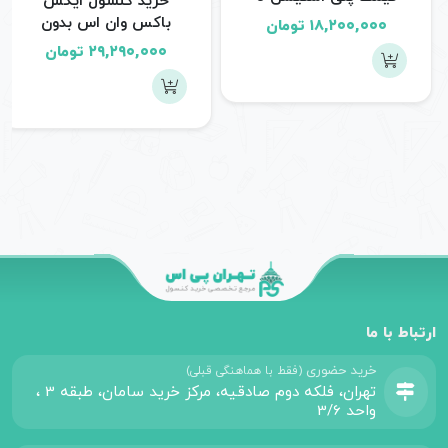
خرید کنسول ایکس
ریفر
باکس وان اس بدون
۱۸,۲۰۰,۰۰۰
تومان
درایو Xbox One S All-
۲۹,۲۹۰,۰۰۰
تومان
Digital ریفر
ارتباط با ما
خرید حضوری
(فقط با هماهنگی قبلی)
تهران، فلکه دوم صادقیه، مرکز خرید سامان، طبقه 3 ،
واحد 3/6