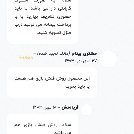
سلام. به صورت استوک
گارانتی دار می باشد. یا باید
حضوری تشریف بیارید یا با
پرداخت بیعانه می تونید درب
منزل تسویه کنید.
مشتری بینام
(مالک تایید شده)
–
27 شهریور, 1403
نمره
3
از 5
این محصول روش فلش بازی هم هست
یا باید بخریم
آریامنش
–
10 مهر, 1403
سلام. روش فلش بازی هم
می باشد.