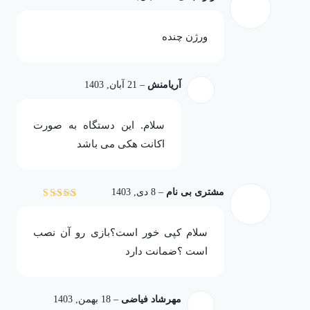
نمره
5
از 5
ورژن چنده
آریامنش
–
21 آبان, 1403
سلام. این دستگاه به صورت
اکانت هکی می باشد
مشتری بی نام
–
8 دی, 1403
نمره
5
از 5
سلام کپی خور است؟بازی رو آن نصب
است ؟ضمانت دارد
مهرشاد فیاضی
–
18 بهمن, 1403