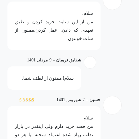
نمره
5
از 5
سلام.
من از این سایت خرید کردن و طبق
تعهدی که دادن. عمل کردن.ممنون از
سات خوبتون
شقایق نریمان
–
9 مرداد, 1401
سلام! ممنون از لطف شما.
حسین
–
7 شهریور, 1401
نمره
4
از 5
سلام
من قصد خرید دارم ولی اینقدر در بازار
تقلب زیاد شده اعتماد سخته ایا هر دو