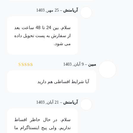
آریامنش
–
25 مهر, 1403
سلام. بین 24 تا 48 ساعت بعد
از سفارش به پست تحویل داده
می شود.
مبین
–
9 آبان, 1403
نمره
4
از 5
آیا شرایط اقساطی هم دارید
آریامنش
–
21 آبان, 1403
سلام. در حال حاظر اقساط
نداریم. ولی پیج اینستاگرام ما