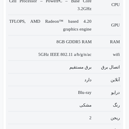
Cell Processor – PowerPC – Base Core
CPU
PS4
3.2GHz
Slim
4.20 TFLOPS, AMD Radeon™ based
2116
GPU
graphics engine
1TB
با
8GB GDDR5 RAM
RAM
دو
دسته
5GHz IEEE 802.11 a/b/g/n/ac
wifi
ریفر
اتصال برق
برق مستقیم
عدد
آنلاین
دارد
درایو
Blu-ray
رنگ
مشکی
ریجن
2