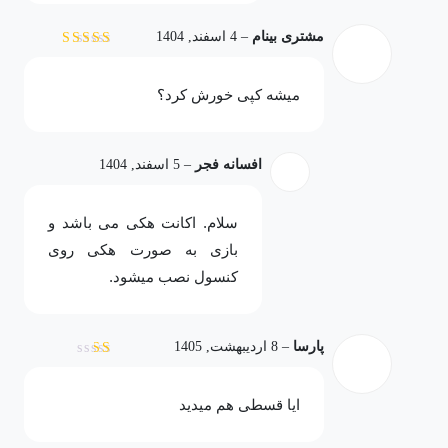
مشتری بینام
–
4 اسفند, 1404
نمره
5
از 5
میشه کپی خورش کرد؟
افسانه فجر
–
5 اسفند, 1404
سلام. اکانت هکی می باشد و
بازی به صورت هکی روی
کنسول نصب میشود.
پارسا
–
8 اردیبهشت, 1405
نمره
1
از
ایا قسطی هم میدید
5