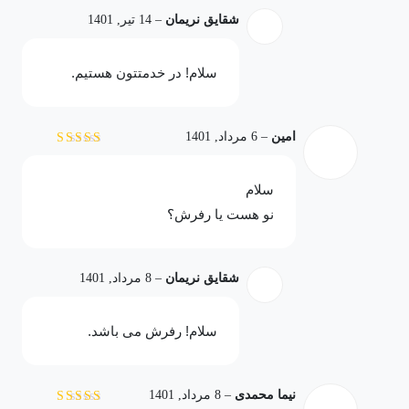
می‌توانید از امکاناتی مانند دو کنترلر دوال شاک با قیمت بسیار
شقایق نریمان
–
14 تیر, 1401
منصفانه برخوردار شوید. خرید کنسول از فروشگاه‌های معتبر به
صورت مستقیم، این امکان را به شما می‌دهد تا از یک دستگاه مقرون
سلام! در خدمتتون هستیم.
به صرفه و با کیفیت همراه با ضمانت کالا و خدمات پس از فروش
بهره‌مند شوید.
امین
–
6 مرداد, 1401
نمره
3
از 5
سلام
نو هست یا رفرش؟
شقایق نریمان
–
8 مرداد, 1401
سلام! رفرش می باشد.
نیما محمدی
–
8 مرداد, 1401