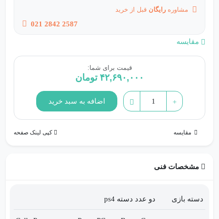
مشاوره
رایگان
قبل از خرید
021 2842 2587
مقایسه
قیمت برای شما:
۴۲,۶۹۰,۰۰۰
تومان
خرید
اضافه به سبد خرید
ps4
اسلیم
مقایسه
کپی لینک صفحه
2116
همراه
با
مشخصات فنی
دو
دسته
دسته بازی
دو عدد دسته ps4
|
قیمت