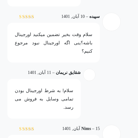
سپیده
–
10 آبان, 1401
نمره
3
از 5
سلام وقت بخیر تضمین میکنید اورجینال
باشه؟ینی اگه اورجینال نبود مرجوع
کنیم؟
شقایق نریمان
–
11 آبان, 1401
سلام! به شرط اورجینال بودن
تمامی وسایل به فروش می
رسد.
15 آبان, 1401
–
Nims
نمره
5
از 5