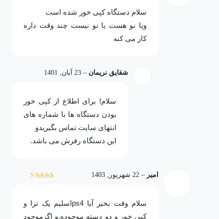
از 5
سلام دستگاه کپی خور شده است
ویا نو هست یا نو نیست چند وقت داره
کار می کنه
شقایق نریمان
–
23 آبان, 1401
سلام! برای اطلاع از کپی خور
بودن دستگاه ها با شماره های
انتهای سایت تماس بگیریدو
این دستگاه رفرش می باشد.
امیر
–
22 شهریور, 1403
نمره
5
از 5
سلام وقت بخیر آیا ps4اسلیم یک ترا و
کپی خور و دو دسته موجوده.و اگر‌موجود