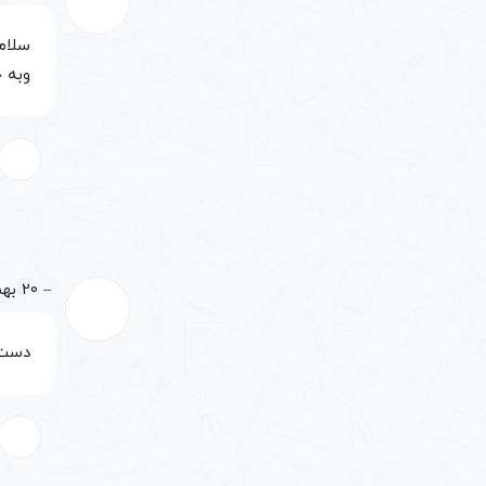
سلام آیا 
وبه 
‌
–
20 بهمن, 1400
دست