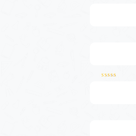
نمره
4
از 5
نمره
5
از 5