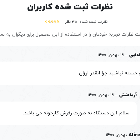
نظرات ثبت شده کاربران
مجهز به خروجی تصویر 4K- HDR
عدم ایجاد سر و صداهای اضافی در هنگام اجرای بازی‌ها
خرید ps4 pro 7116 با بهترین و مناسب‌ترین قیمت
نظرات ثبت شده: 38 نظر
نمره
4.42
از 5
ت نظرات تجربه خودتان را در استفاده از این محصول برای دیگران به نم
سایر امکانات ps4 pro 7116
از دیگر امکانات
ps4 pro 7116
می‌توان به موارد زیر اشاره 
دایی
–
19 بهمن, 1400
مجهز به بلوتوث
مجهز به سه پورت USB
خسته نباشید چرا انقدر ارزان
قابلیت پشتیبانی از عینک مختص به واقعیت مجازی
مجهز به دسته کنترلر دوال شاکDual Shock
آریامنش
–
19 بهمن, 1400
سلام. این دستگاه به صورت رفرش کارخونه می باشد.
Alir