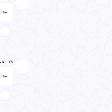
سلام وقت
28 بهمن, 1400
–
i. s
سلام