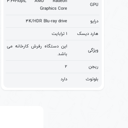
4.20Flops, AMD Radeon
GPU
Graphics Core
درایو
4K/HDR Blu-ray drive
هارد دیسک
1 ترابایت
این دستگاه رفرش کارخانه می
ویژگی
باشد.
ریجن
2
بلوتوث
دارد