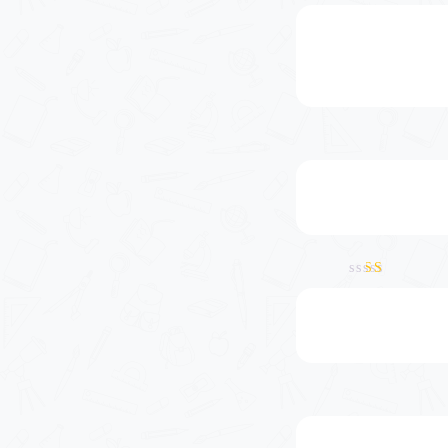
نمره
5
از 5
نمره
1
از
5