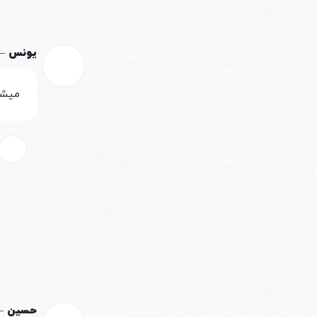
یونس
–
میشه
حسین
–