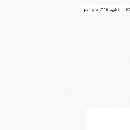
#خرید_ps4_pro_7116
توجه داشته باشید که اگر چنانچه قصد خرید ps4 pro را دارید، حتماً بایستی از تلویزیون 4K برخوردار باشید. اگر دارای
سب و مقرون به صرفه آن است. شما می‌توانید با صرف
ید. علاوه بر آن سازگاری دستگاه با تمام وسایل جانبی