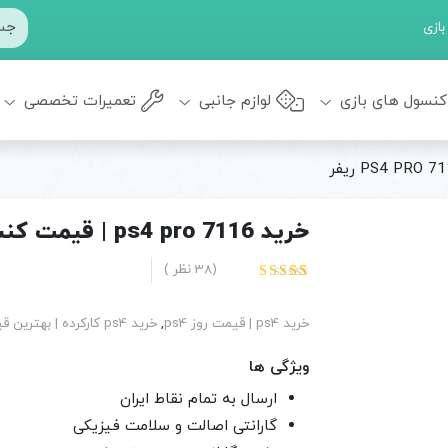
بازی
کنسول های بازی
لوازم جانبی
تعمیرات تخصصی
خرید ps4 pro 7116 | قیمت کنسول بازی PS4 PRO 7116 1TB ریفر
(
38
نظر )
38
امتیاز
4.42
از 5
امتیاز
خرید ps4 | قیمت روز ps4
,
خرید ps4 کارکرده | بهترین قیمت ps4 استوک
مشتری
ویژگی ها
ارسال به تمام نقاط ایران
گارانتی اصالت و سلامت فیزیکی