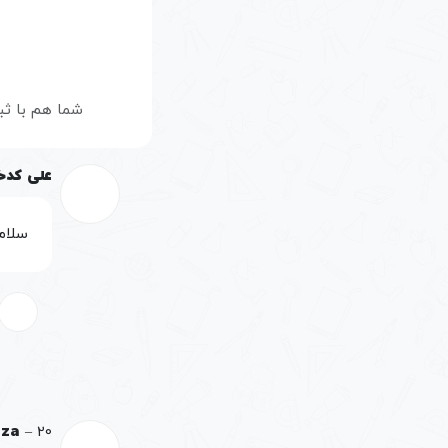
شما هم با ثب
علی کدخ
سلام 
20 بهمن, 1400
–
eza