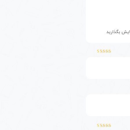
ایش بگذارید
کرد؛
نمره
4
از 5