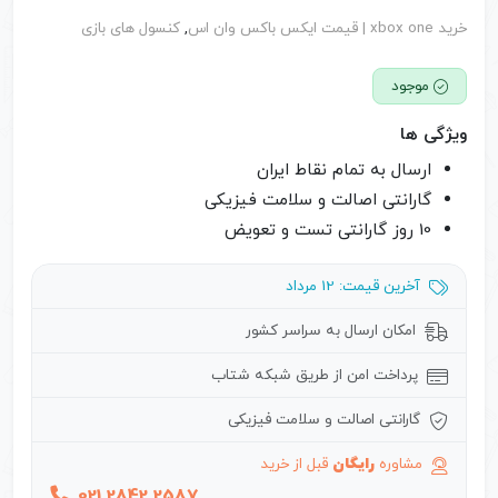
4.73
از 5
خرید xbox one | قیمت ایکس باکس وان اس
,
کنسول های بازی
امتیاز
مشتری
موجود
ویژگی ها
ارسال به تمام نقاط ایران
گارانتی اصالت و سلامت فیزیکی
10 روز گارانتی تست و تعویض
آخرین قیمت: 12 مرداد
امکان ارسال به سراسر کشور
پرداخت امن از طریق شبکه شتاب
گارانتی اصالت و سلامت فیزیکی
مشاوره
رایگان
قبل از خرید
021 2842 2587