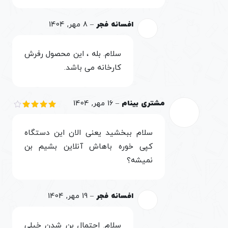
افسانه فجر
–
8 مهر, 1404
سلام. بله ، این محصول رفرش
کارخانه می باشد.
مشتری بینام
–
16 مهر, 1404
نمره
4
از 5
سلام ببخشید یعنی الان این دستگاه
کپی خوره باهاش آنلاین بشیم بن
نمیشه؟
افسانه فجر
–
19 مهر, 1404
سلام. احتمال بن شدن خیلی