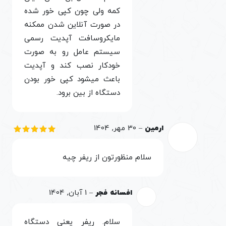
کمه ولی چون کپی خور شده
در صورت آنلاین شدن ممکنه
مایکروسافت آپدیت رسمی
سیستم عامل رو به صورت
خودکار نصب کند و آپدیت
باعث میشود کپی خور بودن
دستگاه از بین برود.
ارمین
–
30 مهر, 1404
نمره
5
از
5
سلام منظورتون از ریفر چیه
افسانه فجر
–
1 آبان, 1404
سلام. ریفر یعنی دستگاه