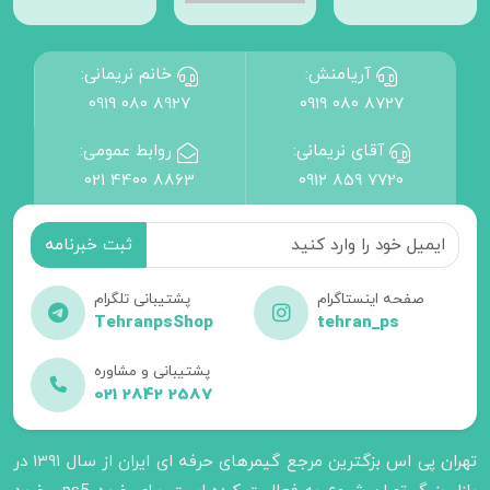
آریامنش:
خانم نریمانی:
0919 080 8927
0919 080 8727
آقای نریمانی:
روابط عمومی:
021 4400 8863
0912 859 7720
صفحه اینستاگرام
پشتیبانی تلگرام
TehranpsShop
tehran_ps
پشتیبانی و مشاوره
021 2842 2587
تهران پی اس بزگترین مرجع گیمرهای حرفه ای ایران از سال ۱۳۹۱ در