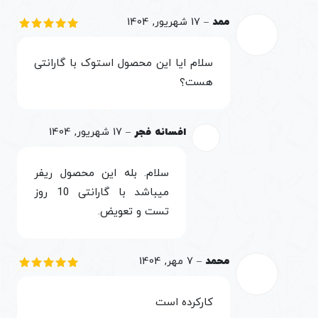
ممد
–
17 شهریور, 1404
نمره
5
از
5
سلام ایا این محصول استوک با گارانتی
هست؟
افسانه فجر
–
17 شهریور, 1404
سلام. بله این محصول ریفر
میباشد با گارانتی 10 روز
تست و تعویض.
محمد
–
7 مهر, 1404
نمره
5
از
5
کارکرده است