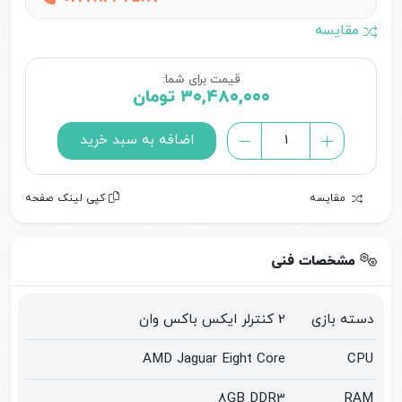
مقایسه
قیمت برای شما:
۳۰,۴۸۰,۰۰۰
تومان
خرید
اضافه به سبد خرید
xbox
one
مقایسه
کپی لینک صفحه
دو
دسته
|
مشخصات فنی
قیمت
ایکس
دسته بازی
2 کنترلر ایکس باکس وان
باکس
وان
AMD Jaguar Eight Core
CPU
همراه
8GB DDR3
RAM
با