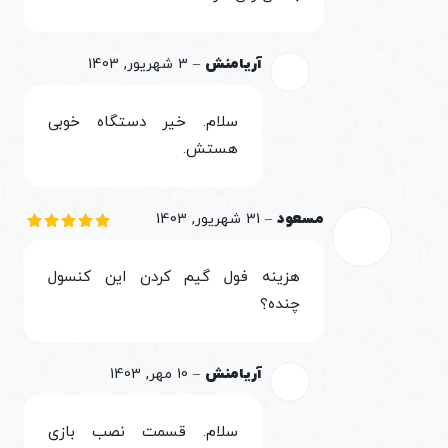
آریامنش
–
3 شهریور, 1403
سلام. خیر دستگاه خوبی
هستش.
مسعود
–
31 شهریور, 1403
نمره
5
از
5
هزینه فول گیم کردن این کنسول
چنده؟
آریامنش
–
10 مهر, 1403
سلام. قسمت نصب بازی