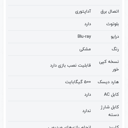
دو
اتصال برق
آداپتوری
دسته
ریفر
بلوتوث
دارد
عدد
درایو
Blu-ray
رنگ
مشکی
نسخه کپی
قابلیت نصب بازی دارد
خور
هارد دیسک
500 گیگابایت
کابل AC
دارد
کابل شارژ
ندارد
دسته
کاربرد
انجام بازی‌های ویدیویی