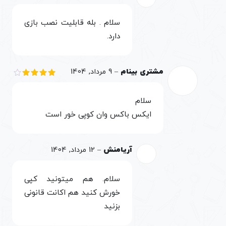
سلام . بله قابلیت نصب بازی
دارد.
مشتری بینام
–
9 مرداد, 1404
نمره
4
از 5
سلام
ایکس باکس وان کوپی خور است
آریامنش
–
12 مرداد, 1404
سلام. هم میتونید کپی
خورش کنید هم اکانت قانونی
بزنید