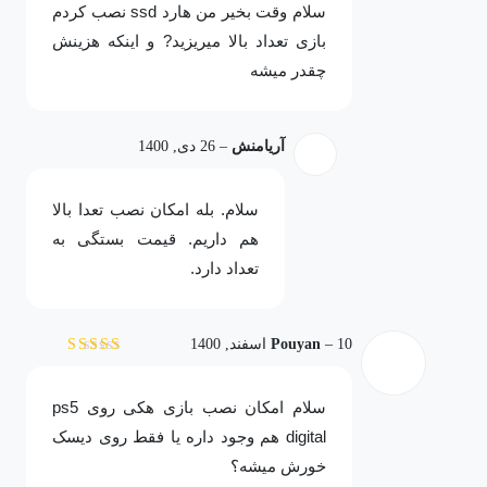
سلام وقت بخیر من هارد ssd نصب کردم
بازی تعداد بالا میریزید? و اینکه هزینش
چقدر میشه
آریامنش
–
26 دی, 1400
سلام. بله امکان نصب تعدا بالا
هم داریم. قیمت بستگی به
تعداد دارد.
10 اسفند, 1400
–
Pouyan
نمره
4
از 5
سلام امکان نصب بازی هکی روی ps5
digital هم وجود داره یا فقط روی دیسک
خورش میشه؟