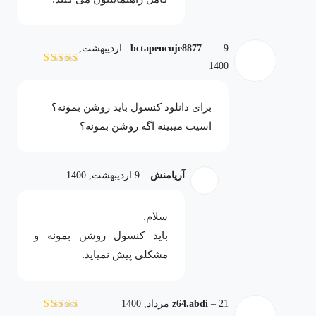
–
bctapencuje8877
9 اردیبهشت,
1400
نمره
5
از 5
برای دانلود کنسول باید روشن بمونه؟
اسیب میبینه اگه روشن بمونه؟
آریامنش
–
9 اردیبهشت, 1400
سلام.
باید کنسول روشن بمونه و
مشکلی پیش نمیاید.
21 مرداد, 1400
–
z64.abdi