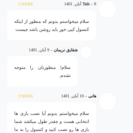
8 آبان, 1401
–
Tub
نمره
5
از 5
سلام میخواستم بدونم که منظور از اینکه
کنسول کپی خور باید روشن باشد چیست
شقایق نریمان
–
9 آبان, 1401
سلام! منظورتان را متوجه
نشدم.
هانی
–
10 آبان, 1401
نمره
5
از 5
سلام میخواستم بدونم آیا نصب بازی ها
انتخابی هست و چقدر طول میکشد شما
بازی ها رو نصب کنید و کنسول را به ما