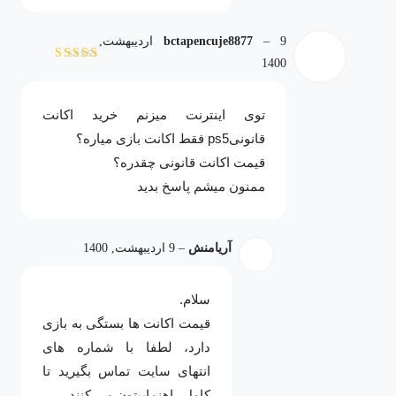
–
bctapencuje8877
9 اردیبهشت,
1400
نمره
5
از 5
توی اینترنت میزنم خرید اکانت
قانونیps5 فقط اکانت بازی میاره؟
قیمت اکانت قانونی چقدره؟
ممنون میشم پاسخ بدید
آریامنش
–
9 اردیبهشت, 1400
سلام.
قیمت اکانت ها بستگی به بازی
دارد، لطفا با شماره های
انتهای سایت تماس بگیرید تا
کامل راهنماییتون می کنند.