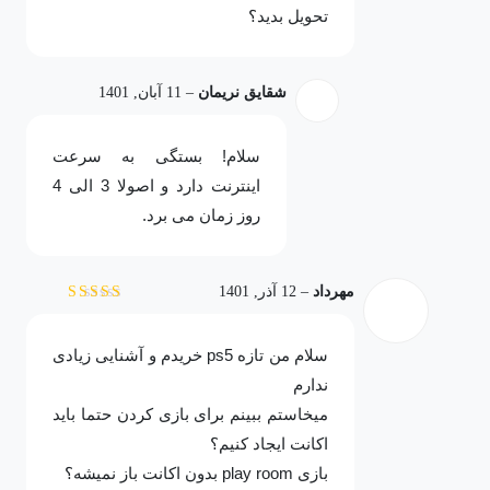
تحویل بدید؟
شقایق نریمان
–
11 آبان, 1401
سلام! بستگی به سرعت
اینترنت دارد و اصولا 3 الی 4
روز زمان می برد.
مهرداد
–
12 آذر, 1401
نمره
5
از 5
سلام من تازه ps5 خریدم و آشنایی زیادی
ندارم
میخاستم ببینم برای بازی کردن حتما باید
اکانت ایجاد کنیم؟
بازی play room بدون اکانت باز نمیشه؟