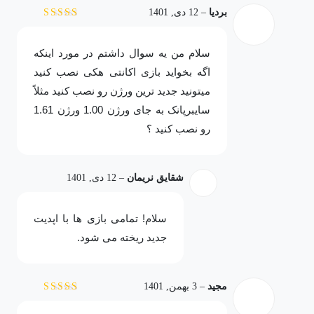
بردیا
–
12 دی, 1401
نمره
4
از 5
سلام من یه سوال داشتم در مورد اینکه
اگه بخواید بازی اکانتی هکی نصب کنید
میتونید جدید ترین ورژن رو نصب کنید مثلاً
سایبرپانک به جای ورژن 1.00 ورژن 1.61
رو نصب کنید ؟
شقایق نریمان
–
12 دی, 1401
سلام! تمامی بازی ها با اپدیت
جدید ریخته می شود.
مجید
–
3 بهمن, 1401
نمره
5
از 5