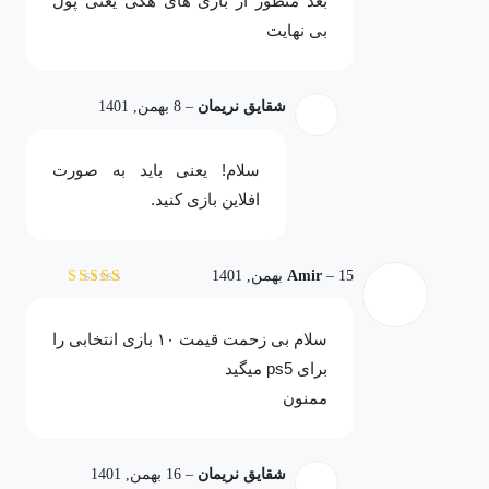
بعد منظور از بازی های هکی یعنی پول
بی نهایت
شقایق نریمان
–
8 بهمن, 1401
سلام! یعنی باید به صورت
افلاین بازی کنید.
15 بهمن, 1401
–
Amir
نمره
5
از 5
سلام بی زحمت قیمت ۱۰ بازی انتخابی را
برای ps5 میگید
ممنون
شقایق نریمان
–
16 بهمن, 1401