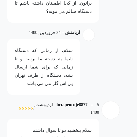
براتون. از کجا اطمینان داشته باشم تا
دستگام سالم می مونه؟
آریامنش
–
24 فروردین, 1400
سلام، از زمانی که دستگاه
شما به دسته ما برسه و تا
زمانی که برای شما ارسال
بشه، دستگاه از طرف تهران
پی اس گارانتی می باشد
–
bctapencuje8877
5 اردیبهشت,
1400
نمره
5
از 5
سلام ببخشید دو تا سوال داشتم