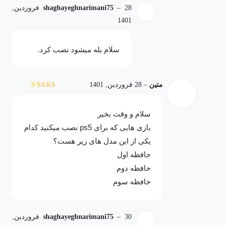
–
shaghayeghnarimani75
28 فروردین,
1401
سلام بله میشود نصب کرد.
متین
–
28 فروردین, 1401
نمره
5
از 5
سلام و وقت بخیر
بازی هایی که برای ps5 نصب میکنید کدام
یکی از این مدل های زیر هست؟
حافظه اول
حافظه دوم
حافظه سوم
–
shaghayeghnarimani75
30 فروردین,