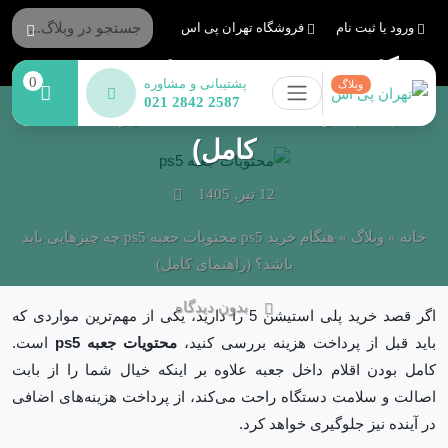
ورود یا ثبت نام
فروشگاه تهران پی اس
هنگام خرید ps5 محتویات جعبه ps5
0
پشتیبانی و مشاوره
وبلاگ
021 2842 2587
چه چیزهایی باید باشد؟ (راهنمای
کامل)
12 تیر, 1405
خانه
»
وبلاگ
»
هنگام خرید ps5 محتویات جعبه ps5 چه چیزهایی باید
باشد؟ (راهنمای کامل)
بدون دیدگاه
اگر قصد خرید پلی استیشن 5 را دارید، یکی از مهم‌ترین مواردی که
باید قبل از پرداخت هزینه بررسی کنید،
محتویات جعبه ps5
است.
کامل بودن اقلام داخل جعبه علاوه بر اینکه خیال شما را از بابت
اصالت و سلامت دستگاه راحت می‌کند، از پرداخت هزینه‌های اضافی
در آینده نیز جلوگیری خواهد کرد.