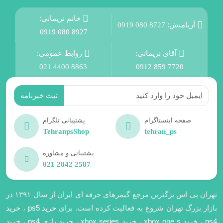
خانم نریمانی:
آریامنش:
0919 080 8727
0919 080 8927
آقای نریمانی:
روابط عمومی:
021 4400 8863
0912 859 7720
صفحه اینستاگرام
پشتیبانی تلگرام
TehranpsShop
tehran_ps
پشتیبانی و مشاوره
021 2842 2587
تهران پی اس بزگترین مرجع گیمرهای حرفه ای ایران از سال ۱۳۹۱ در
بازار بزرگ تهران شروع به فعالیت کرده است. برای
خرید ps5
،
خرید
ps4
،
خرید xbox one s
،
خرید xbox series
،
خرید بازی ps4
،
خرید