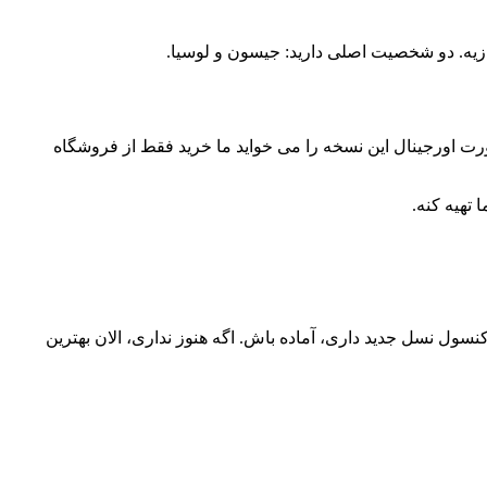
ورت اورجینال این نسخه را می خواید ما خرید فقط از فروشگاه
تهیه کنه.
ی باشه. فقط روی PS5 و Xbox Series X/S در تاریخ 28 آبان 1405 عرضه می گردد. اگه کنسول نسل جدید داری، آماده باش. اگه هنوز نداری، الان بهترین