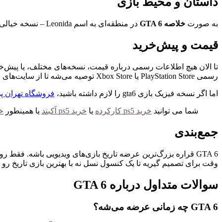
داستان و محیط بازی
به صورت
خلاصه GTA 6
در منطقه‌ای به اسم Leonida – نسخه خیالی فلوریدا – اتفاق می‌افته و Vice City (نسخه‌ای از میامی) مرکز اصلی بازیه. دو شخصیت اصلی دارید: جیسون و لوسیا.
قیمت و پیش‌خرید
تا الان هیچ اطلاعات رسمی درباره قیمت، نسخه‌های مختلف، یا پیش‌خ
رسمی PlayStation Store یا Xbox Store توصیه می‌شه تا از سایت‌های جعلی در امان باشید.
اما اگر نسخه فیزیک بازی gta6 را لازم داشته باشید،
فروشگاه تهران پ
شما می توانید
خرید ps5 کارکرده
یا
خرید ps5 آکبند
یا همینطور
خ
جمع‌بندی
وقت برای تصمیم‌ گیریه تا یک کنسول نسل نه با بهترین بازی تاریخ رو 
سوالات متداول درباره GTA 6
GTA 6 چه زمانی عرضه می‌شه؟