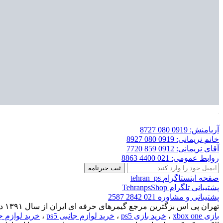
آریامنش:
0919 080 8727
خانم نریمانی:
0919 080 8927
آقای نریمانی:
0912 859 7720
روابط عمومی:
021 4400 8863
صفحه اینستاگرام
tehran_ps
پشتیبانی تلگرام
TehranpsShop
پشتیبانی و مشاوره
021 2842 2587
تهران پی اس بزگترین مرجع گیمرهای حرفه ای ایران از سال ۱۳۹۱ در بازار بزرگ تهران شروع به فعالیت کرده است. برای
بازی xbox one
،
خرید بازی ps5
،
خرید لوازم جانبی ps5
،
خرید لوازم جانبی ies