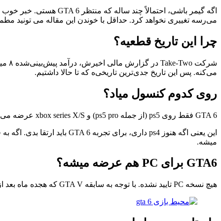
اگه گیمر باشی، احتمالاً چند ساله که منتظر GTA 6 هستی. خبر خوب اینه که انتظار داره تموم می شه –
می‌رسه تغییری نخواهد کرد. حداقل با خوندن این مقاله می تونید مطم
چرا این تاریخ قطعیه؟
شرکت Take-Two در گزارش مالی اخیرش، درآمد پیش‌بینی‌شده ۸ میلیارد دلاری برای سال مالی ۲۰۲۷ رو مستقیماً به
می‌کنه. پس این تاریخ جدی‌ترین تاریخی‌ه که تا حالا داشتیم.
روی کدوم کنسول میاد؟
GTA 6 فقط روی ps5 (از جمله ps5 pro) و xbox series X/S عرضه می‌شه. هیچ نسخه‌ای برای ps4، Xbox One، یا Nintendo Switch 2 در کار نیست.
این یعنی اگه هنوز ps4 داری، برای تجربه GTA 6 باید ارتقا بدی. اگه به فکر
میشه.
GTA6 برای PC هم عرضه میشه؟
هیچ نسخه PC تایید نشده. با توجه به سابقه GTA V که هجده ماه بعد از عرضه برای کنسول به PC رسید – احتمالاً نسخه PC در اواخر ۲۰۲۷ یا اوایل ۲۰۲۸ بیاد.