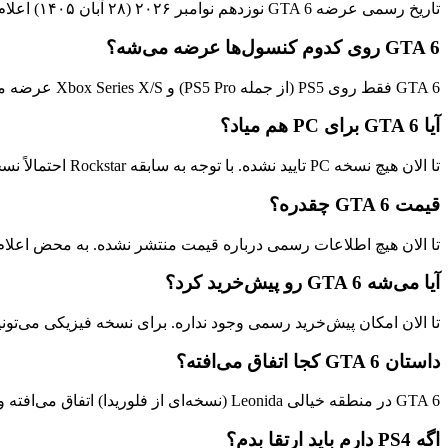
تاریخ رسمی عرضه GTA 6 نوزدهم نوامبر ۲۰۲۶ (۲۸ آبان ۱۴۰۵) اعلام شده است.
GTA 6 روی کدوم کنسول‌ها عرضه می‌شه؟
GTA 6 فقط روی PS5 (از جمله PS5 Pro) و Xbox Series X/S عرضه می‌شه. هیچ نسخه‌ای برای PS4، Xbox One یا Nintendo Switch 2 در کار نیست.
آیا GTA 6 برای PC هم میاد؟
تا الان هیچ نسخه PC تایید نشده. با توجه به سابقه Rockstar احتمالاً نسخه PC در اواخر ۲۰۲۷ یا اوایل ۲۰۲۸ عرضه بشه.
قیمت GTA 6 چقدره؟
تا الان هیچ اطلاعات رسمی درباره قیمت منتشر نشده. به محض اعلا
آیا می‌شه GTA 6 رو پیش‌خرید کرد؟
تا الان امکان پیش‌خرید رسمی وجود نداره. برای نسخه فیزیکی می‌تونی
داستان GTA 6 کجا اتفاق می‌افته؟
GTA 6 در منطقه خیالی Leonida (نسخه‌ای از فلوریدا) اتفاق می‌افته و Vice City مرکز اصلی بازیه. دو شخصیت اصلی جیسون و لوسیا هستن.
اگه PS4 دارم باید ارتقا بدم؟