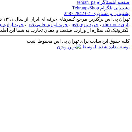
صفحه اینستاگرام
tehran_ps
پشتیبانی تلگرام
TehranpsShop
پشتیبانی و مشاوره
021 2842 2587
تهران پی اس بزگترین مرجع گیمرهای حرفه ای ایران از سال ۱۳۹۱ در بازار بزرگ تهران شروع به فعالیت کرده است. برای
بازی xbox one
،
خرید بازی ps5
،
خرید لوازم جانبی ps5
،
خرید لوازم جانبی ies
الکترونیک تک ستاره از وزارت صنعت و معدن تجارت به شما این اطمینا
کلیه حقوق این سایت برای تهران پی اس محفوظ است
توسعه داده شده با
توسط