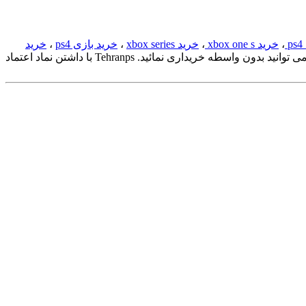
p
،
خرید xbox one s
،
خرید xbox series
،
خرید بازی ps4
،
خرید
می توانید بدون واسطه خریداری نمائید. Tehranps با داشتن نماد اعتماد