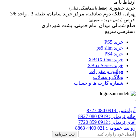
ارتباط با ما
خرید حضوری
(فقط با هماهنگی قبلی)
تهران، فلکه دوم صادقیه، مرکز خرید سامان، طبقه 3 ، واحد 3/6
آدرس
(بدون خرید حضوری)
ضلع شمالی میدان امام خمینی، پشت شهرداری
دسترسی سریع
خرید PS5
خرید ps5 slim
خرید PS4
خرید XBOX One
خرید XBox Series
قوانین و مقررات
وبلاگ و مقالات
شماره کارت ها و حساب
آریامنش:
0919 080 8727
خانم نریمانی:
0919 080 8927
آقای نریمانی:
0912 859 7720
روابط عمومی:
021 4400 8863